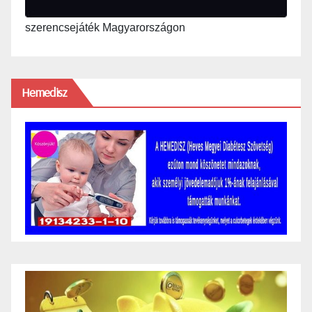
szerencsejáték Magyarországon
Hemedisz