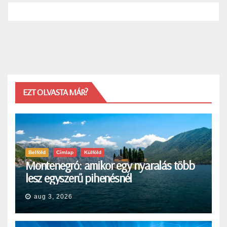
EZT OLVASTA MÁR?
Belföld
Címlap
Külföld
Montenegró: amikor egy nyaralás több
lesz egyszerű pihenésnél
aug 3, 2026