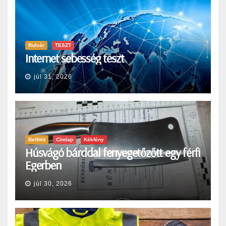
Bulvár
TESZT
Internet sebesség teszt
júl 31, 2026
Belföld
Címlap
Kékfény
Húsvágó bárddal fenyegetőzőtt egy férfi
Egerben
júl 30, 2026