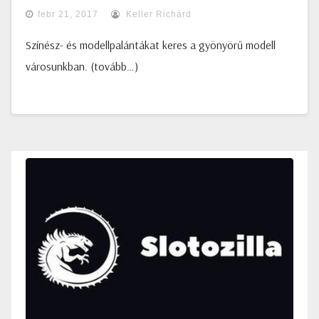
febr 21, 2017
Keller Richárd
Színész- és modellpalántákat keres a gyönyörű modell
városunkban. (tovább…)