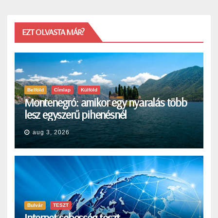
EZT OLVASTA MÁR?
Belföld
Címlap
Külföld
Montenegró: amikor egy nyaralás több
lesz egyszerű pihenésnél
aug 3, 2026
Bulvár
TESZT
Internet sebesség teszt