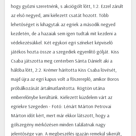
hogy győzni szeretnénk, s akciógólt lőtt, 1:2. Ezzel zárult
az első negyed, ami kiélezett csatát hozott. Több
lehetőséget is kihagytak az egriek a második negyed
kezdetén, de a hazaiak sem igen tudtak mit kezdeni a
védekezésükkel. Két egykori egri színeket képviselő
játékos hozta össze a szegediek egyenlítő gólját. Kiss
Csaba játszotta meg centerben Sánta Dánielt aki a
hálóba lőtt, 2:2. Krémer hárította Kiss Csaba lövését,
majd újra az egri kapus volt a főszereplő, amikor Boros
próbálkozását ártalmatlanította. Rögtön utána
emberelőnybe kerültünk. Kiélezett küzdelem várt az
egriekre Szegeden - Fotó: Lénárt Márton Petrovai
Márton időt kért, mert már ekkor látszott, hogy a
gólszegény mérkőzésen minden találatnak nagy
jelentősége van. A megbeszélés igazán remekül sikerült,