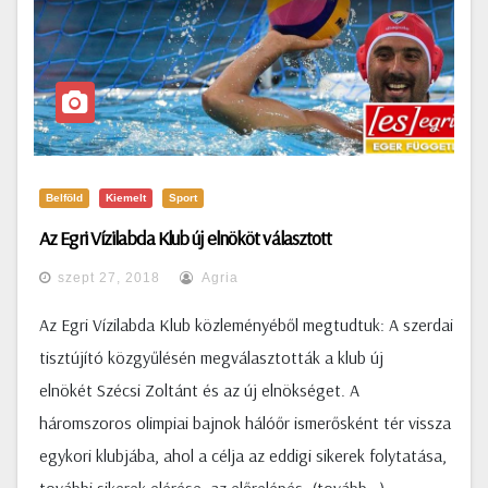
Belföld
Kiemelt
Sport
Az Egri Vízilabda Klub új elnököt választott
szept 27, 2018
Agria
Az Egri Vízilabda Klub közleményéből megtudtuk: A szerdai
tisztújító közgyűlésén megválasztották a klub új
elnökét Szécsi Zoltánt és az új elnökséget. A
háromszoros olimpiai bajnok hálóőr ismerősként tér vissza
egykori klubjába, ahol a célja az eddigi sikerek folytatása,