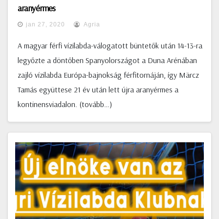
aranyérmes
jan 27, 2020
Agria
A magyar férfi vízilabda-válogatott büntetők után 14-13-ra
legyőzte a döntőben Spanyolországot a Duna Arénában
zajló vízilabda Európa-bajnokság férfitornáján, így Märcz
Tamás együttese 21 év után lett újra aranyérmes a
kontinensviadalon. (tovább…)