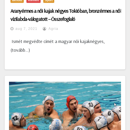
Belföld
Kiemelt
Sport
Aranyérmes a női kajak négyes Tokióban, bronzérmes a női
vízilabda-válogatott – Összefoglaló
aug 7, 2021
Agria
Ismét megvédte címét a magyar női kajaknégyes,
(tovább…)