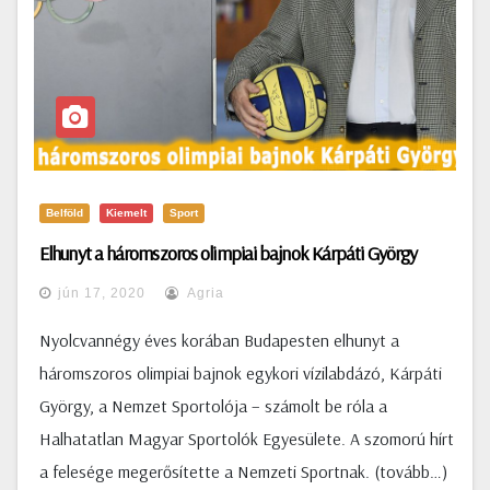
Belföld
Kiemelt
Sport
Elhunyt a háromszoros olimpiai bajnok Kárpáti György
jún 17, 2020
Agria
Nyolcvannégy éves korában Budapesten elhunyt a
háromszoros olimpiai bajnok egykori vízilabdázó, Kárpáti
György, a Nemzet Sportolója – számolt be róla a
Halhatatlan Magyar Sportolók Egyesülete. A szomorú hírt
a felesége megerősítette a Nemzeti Sportnak. (tovább…)