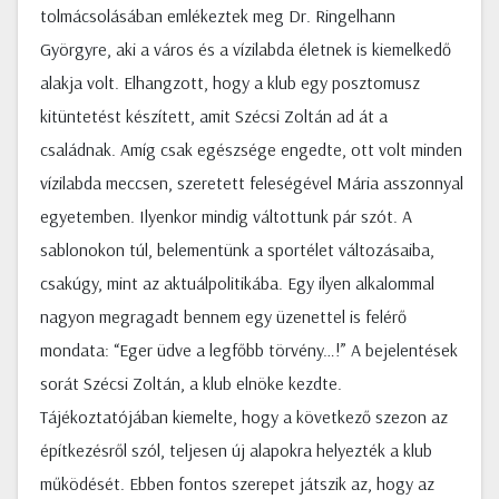
tolmácsolásában emlékeztek meg Dr. Ringelhann
Györgyre, aki a város és a vízilabda életnek is kiemelkedő
alakja volt. Elhangzott, hogy a klub egy posztomusz
kitüntetést készített, amit Szécsi Zoltán ad át a
családnak. Amíg csak egészsége engedte, ott volt minden
vízilabda meccsen, szeretett feleségével Mária asszonnyal
egyetemben. Ilyenkor mindig váltottunk pár szót. A
sablonokon túl, belementünk a sportélet változásaiba,
csakúgy, mint az aktuálpolitikába. Egy ilyen alkalommal
nagyon megragadt bennem egy üzenettel is felérő
mondata: “Eger üdve a legfőbb törvény…!” A bejelentések
sorát Szécsi Zoltán, a klub elnöke kezdte.
Tájékoztatójában kiemelte, hogy a következő szezon az
építkezésről szól, teljesen új alapokra helyezték a klub
működését. Ebben fontos szerepet játszik az, hogy az