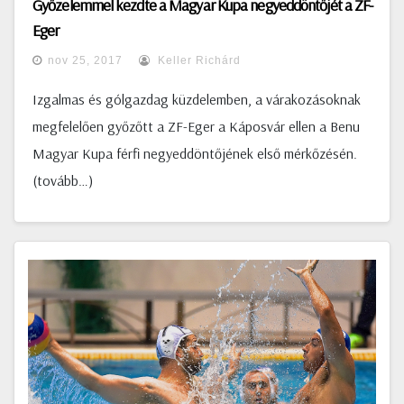
Győzelemmel kezdte a Magyar Kupa negyeddöntőjét a ZF-
Eger
nov 25, 2017
Keller Richárd
Izgalmas és gólgazdag küzdelemben, a várakozásoknak
megfelelően győzőtt a ZF-Eger a Káposvár ellen a Benu
Magyar Kupa férfi negyeddöntőjének első mérkőzésén.
(tovább…)