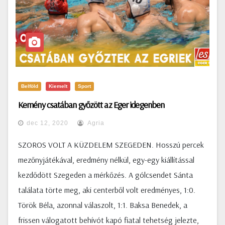
Belföld
Kiemelt
Sport
Kemény csatában győzött az Eger idegenben
dec 12, 2020
Agria
SZOROS VOLT A KÜZDELEM SZEGEDEN. Hosszú percek
mezőnyjátékával, eredmény nélkül, egy-egy kiállítással
kezdődött Szegeden a mérkőzés. A gólcsendet Sánta
találata törte meg, aki centerből volt eredményes, 1:0.
Török Béla, azonnal válaszolt, 1:1. Baksa Benedek, a
frissen válogatott behívót kapó fiatal tehetség jelezte,