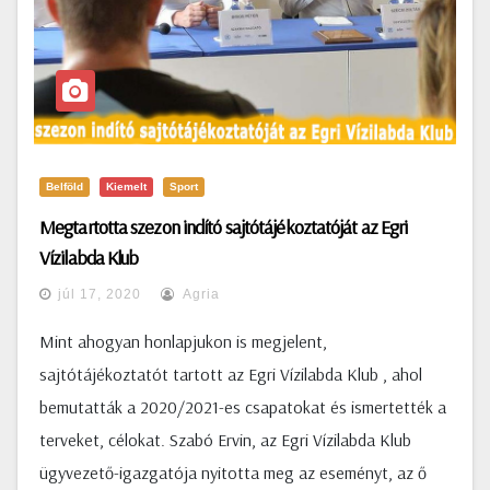
Belföld
Kiemelt
Sport
Megtartotta szezon indító sajtótájékoztatóját az Egri
Vízilabda Klub
júl 17, 2020
Agria
Mint ahogyan honlapjukon is megjelent,
sajtótájékoztatót tartott az Egri Vízilabda Klub , ahol
bemutatták a 2020/2021-es csapatokat és ismertették a
terveket, célokat. Szabó Ervin, az Egri Vízilabda Klub
ügyvezető-igazgatója nyitotta meg az eseményt, az ő