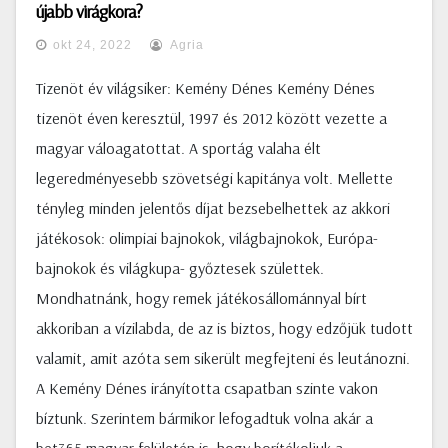
újabb virágkora?
okt 24, 2022
Agria
Tizenöt év világsiker: Kemény Dénes Kemény Dénes
tizenöt éven keresztül, 1997 és 2012 között vezette a
magyar váloagatottat. A sportág valaha élt
legeredményesebb szövetségi kapitánya volt. Mellette
tényleg minden jelentős díjat bezsebelhettek az akkori
játékosok: olimpiai bajnokok, világbajnokok, Európa-
bajnokok és világkupa- győztesek születtek.
Mondhatnánk, hogy remek játékosállománnyal bírt
akkoriban a vízilabda, de az is biztos, hogy edzőjük tudott
valamit, amit azóta sem sikerült megfejteni és leutánozni.
A Kemény Dénes irányította csapatban szinte vakon
bíztunk. Szerintem bármikor lefogadtuk volna akár a