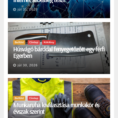
júl 31, 2026
Belföld
Címlap
Kékfény
Húsvágó bárddal fenyegetőzőtt egy férfi
Egerben
júl 30, 2026
Belföld
Címlap
Munkaruha kiválasztása munkakör és
évszak szerint