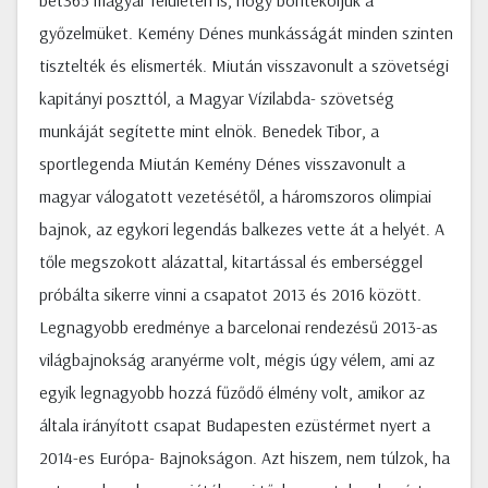
bet365 magyar felületén is, hogy borítékoljuk a
győzelmüket. Kemény Dénes munkásságát minden szinten
tisztelték és elismerték. Miután visszavonult a szövetségi
kapitányi poszttól, a Magyar Vízilabda- szövetség
munkáját segítette mint elnök. Benedek Tibor, a
sportlegenda Miután Kemény Dénes visszavonult a
magyar válogatott vezetésétől, a háromszoros olimpiai
bajnok, az egykori legendás balkezes vette át a helyét. A
tőle megszokott alázattal, kitartással és emberséggel
próbálta sikerre vinni a csapatot 2013 és 2016 között.
Legnagyobb eredménye a barcelonai rendezésű 2013-as
világbajnokság aranyérme volt, mégis úgy vélem, ami az
egyik legnagyobb hozzá fűződő élmény volt, amikor az
általa irányított csapat Budapesten ezüstérmet nyert a
2014-es Európa- Bajnokságon. Azt hiszem, nem túlzok, ha