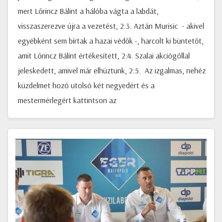
mert Lőrincz Bálint a hálóba vágta a labdát,
visszaszerezve újra a vezetést, 2:3. Aztán Murisic - akivel
egyébként sem bírtak a hazai védők -, harcolt ki büntetőt,
amit Lőrincz Bálint értékesített, 2:4. Szalai akciógóllal
jeleskedett, amivel már elhúztunk, 2:5. Az izgalmas, nehéz
küzdelmet hozó utolsó két negyedért és a
mestermérlegért kattintson az