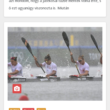
azt mondom, hogy a játékosai tűzbe mentek volna érte, s
ő ezt ugyanúgy viszonozta is. Miután