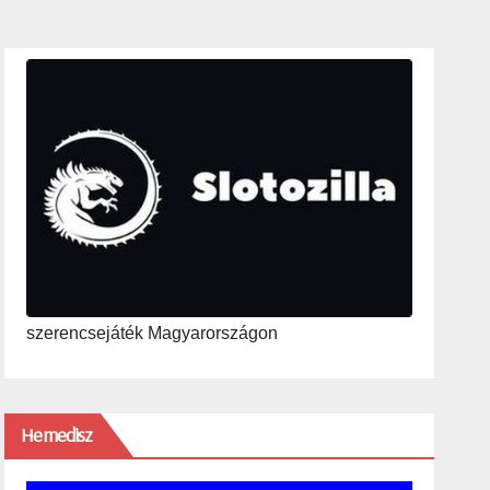
szerencsejáték Magyarországon
Hemedisz