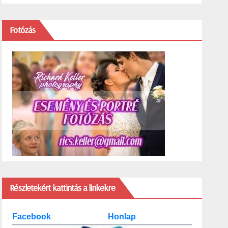
Fotózás
Részletekért kattintás a linkekre
Facebook
Honlap