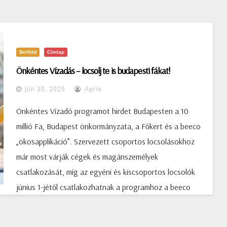
Belföld
Címlap
Önkéntes Vízadás – locsolj te is budapesti fákat!
jún 30, 2025
Agria
Önkéntes Vízadó programot hirdet Budapesten a 10
millió Fa, Budapest önkormányzata, a Főkert és a beeco
„ökosapplikáció”. Szervezett csoportos locsolásokhoz
már most várják cégek és magánszemélyek
csatlakozását, míg az egyéni és kiscsoportos locsolók
június 1-jétől csatlakozhatnak a programhoz a beeco
térképes applikációján, ahol megtalálják, hol lehet vizet
vételezni, és merre vannak a locsolandó fák. Kampányt