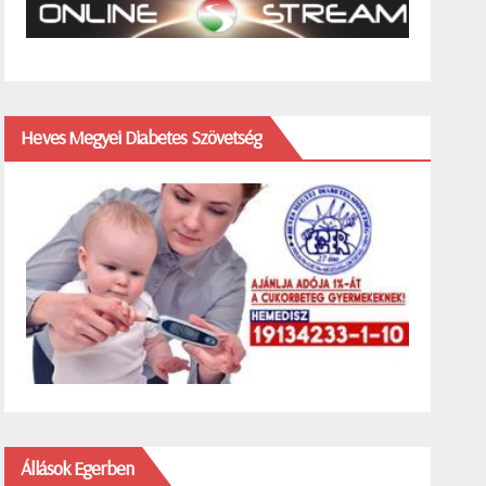
Heves Megyei Diabetes Szövetség
Állások Egerben