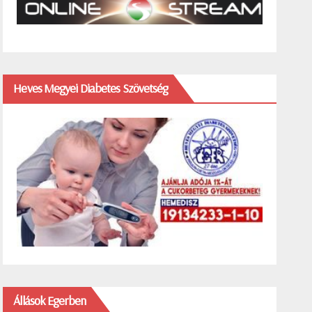
Heves Megyei Diabetes Szövetség
Állások Egerben