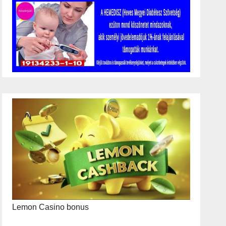
Lemon Casino bonus