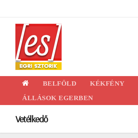
Skip
to
content
BELFÖLD
KÉKFÉNY
ÁLLÁSOK EGERBEN
Vetélkedő