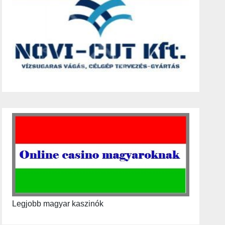
Legjobb magyar kaszinók