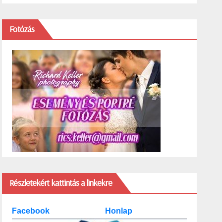
Fotózás
Részletekért kattintás a linkekre
Facebook
Honlap