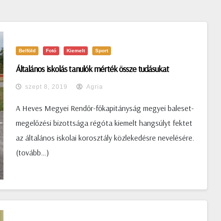
Belföld
Fotó
Kiemelt
Sport
Általános iskolás tanulók mérték össze tudásukat
szept 8, 2019
Agria
A Heves Megyei Rendőr-főkapitányság megyei baleset-
megelőzési bizottsága régóta kiemelt hangsúlyt fektet
az általános iskolai korosztály közlekedésre nevelésére.
(tovább…)