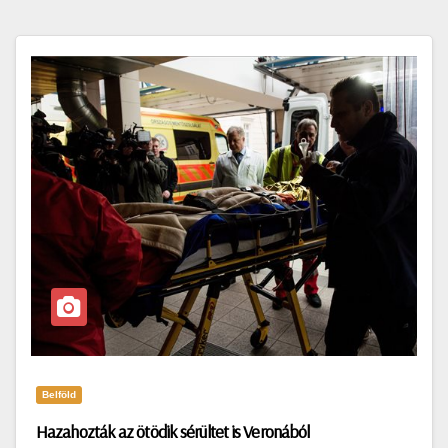
Belföld
Hazahozták az ötödik sérültet is Veronából