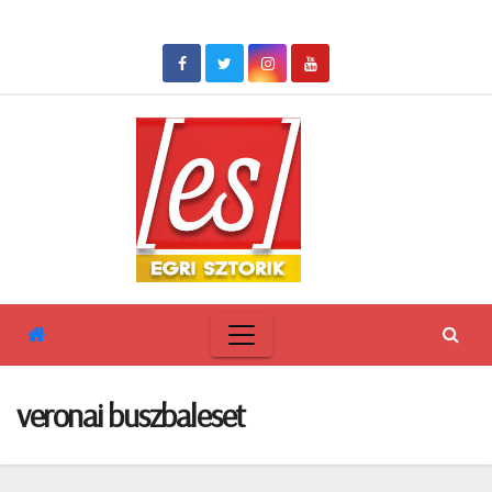
Skip
to
content
veronai buszbaleset