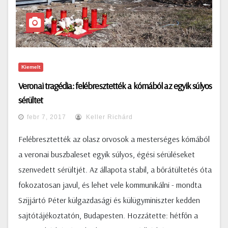
Kiemelt
Veronai tragédia: felébresztették a kómából az egyik súlyos
sérültet
febr 7, 2017
Keller Richárd
Felébresztették az olasz orvosok a mesterséges kómából
a veronai buszbaleset egyik súlyos, égési sérüléseket
szenvedett sérültjét. Az állapota stabil, a bőrátültetés óta
fokozatosan javul, és lehet vele kommunikálni - mondta
Szijjártó Péter külgazdasági és külügyminiszter kedden
sajtótájékoztatón, Budapesten. Hozzátette: hétfőn a