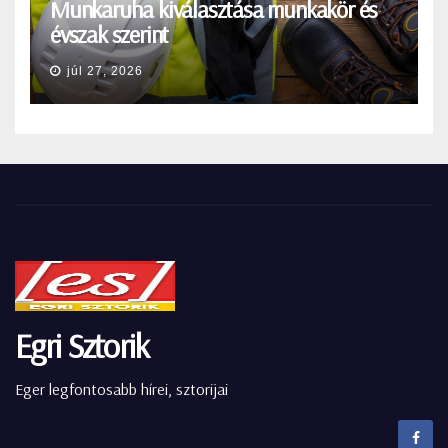
Munkaruha kiválasztása munkakör és
évszak szerint
júl 27, 2026
Egri Sztorik
Eger legfontosabb hírei, sztorijai