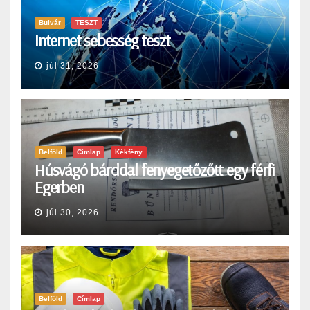
Bulvár
TESZT
Internet sebesség teszt
júl 31, 2026
Belföld
Címlap
Kékfény
Húsvágó bárddal fenyegetőzőtt egy férfi
Egerben
júl 30, 2026
Belföld
Címlap