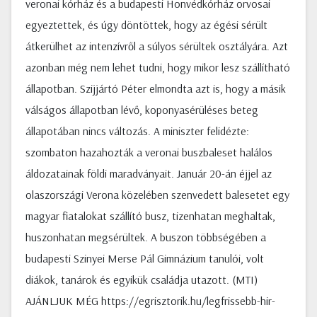
veronai kórház és a budapesti Honvédkórház orvosai
egyeztettek, és úgy döntöttek, hogy az égési sérült
átkerülhet az intenzívről a súlyos sérültek osztályára. Azt
azonban még nem lehet tudni, hogy mikor lesz szállítható
állapotban. Szijjártó Péter elmondta azt is, hogy a másik
válságos állapotban lévő, koponyasérüléses beteg
állapotában nincs változás. A miniszter felidézte:
szombaton hazahozták a veronai buszbaleset halálos
áldozatainak földi maradványait. Január 20-án éjjel az
olaszországi Verona közelében szenvedett balesetet egy
magyar fiatalokat szállító busz, tizenhatan meghaltak,
huszonhatan megsérültek. A buszon többségében a
budapesti Szinyei Merse Pál Gimnázium tanulói, volt
diákok, tanárok és egyikük családja utazott. (MTI)
AJÁNLJUK MÉG https://egrisztorik.hu/legfrissebb-hir-