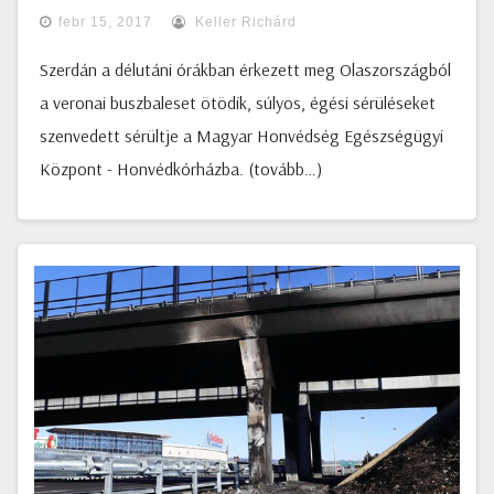
febr 15, 2017
Keller Richárd
Szerdán a délutáni órákban érkezett meg Olaszországból
a veronai buszbaleset ötödik, súlyos, égési sérüléseket
szenvedett sérültje a Magyar Honvédség Egészségügyi
Központ - Honvédkórházba. (tovább…)