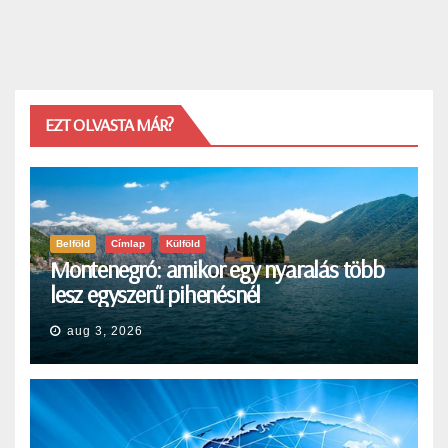
EZT OLVASTA MÁR?
Belföld
Címlap
Külföld
Montenegró: amikor egy nyaralás több
lesz egyszerű pihenésnél
aug 3, 2026