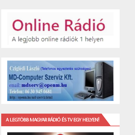
A LEGTÖBB MAGYAR RÁDIÓ ÉS TV EGY HELYEN!