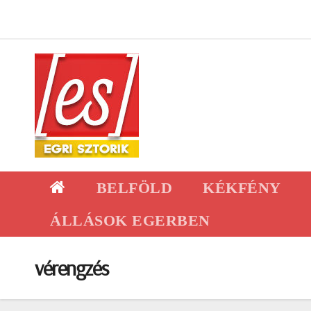
Skip
to
content
BELFÖLD
KÉKFÉNY
ÁLLÁSOK EGERBEN
vérengzés