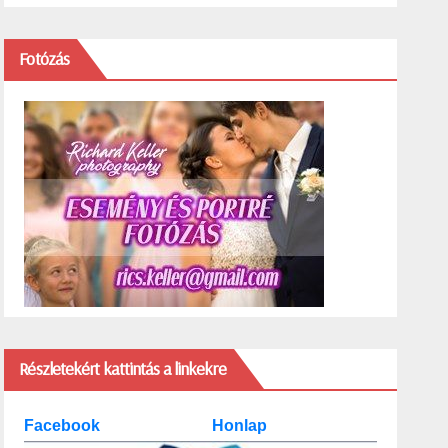
Fotózás
Részletekért kattintás a linkekre
Facebook
Honlap