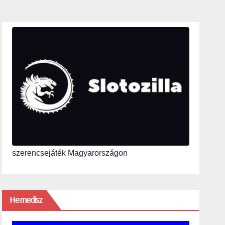
szerencsejáték Magyarországon
Hemedisz