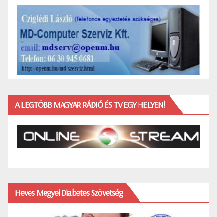
A LEGTÖBB MAGYAR RÁDIÓ ÉS TV EGY HELYEN!
Heves Megyei Diabetes Szövetség