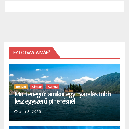
EZT OLVASTA MÁR?
Belföld
Címlap
Külföld
Montenegró: amikor egy nyaralás több
lesz egyszerű pihenésnél
aug 3, 2026