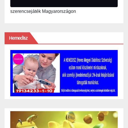
szerencsejáték Magyarországon
Hemedisz