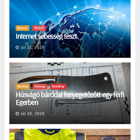
Bulvár
TESZT
Internet sebesség teszt
júl 31, 2026
Belföld
Címlap
Kékfény
Húsvágó bárddal fenyegetőzőtt egy férfi
Egerben
júl 30, 2026