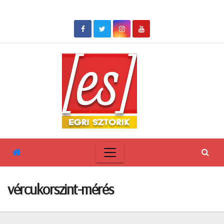
Skip
to
content
vércukorszint-mérés