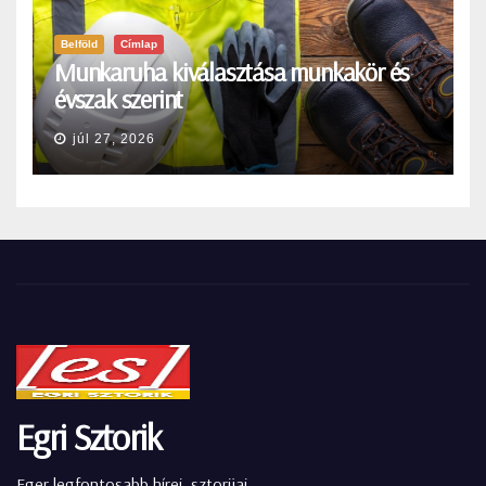
Belföld
Címlap
Munkaruha kiválasztása munkakör és
évszak szerint
júl 27, 2026
Egri Sztorik
Eger legfontosabb hírei, sztorijai