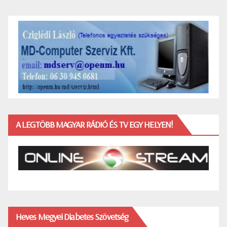
A LEGTÖBB MAGYAR RÁDIÓ ÉS TV EGY HELYEN!
Heves Megyei Diabetes Szövetség