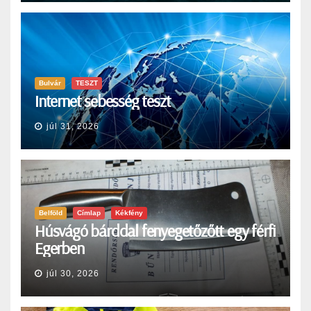
Bulvár
TESZT
Internet sebesség teszt
júl 31, 2026
Belföld
Címlap
Kékfény
Húsvágó bárddal fenyegetőzőtt egy férfi
Egerben
júl 30, 2026