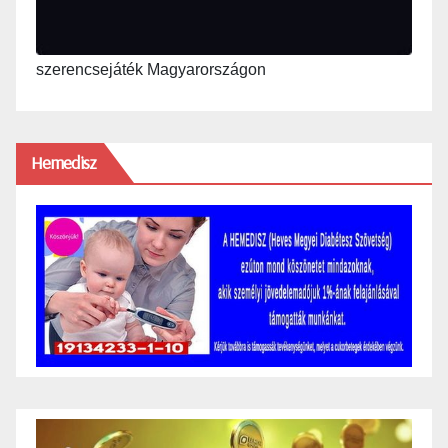
szerencsejáték Magyarországon
Hemedisz