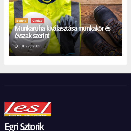
Belföld
Címlap
Munkaruha kiválasztása munkakör és
évszak szerint
júl 27, 2026
Egri Sztorik