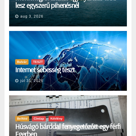
lesz egyszerű pihenésnél
aug 3, 2026
Bulvár
TESZT
Internet sebesség teszt
júl 31, 2026
Belföld
Címlap
Kékfény
Húsvágó bárddal fenyegetőzőtt egy férfi
Egerben