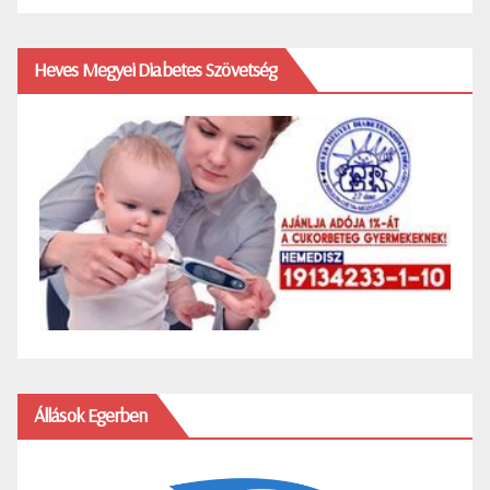
Heves Megyei Diabetes Szövetség
Állások Egerben