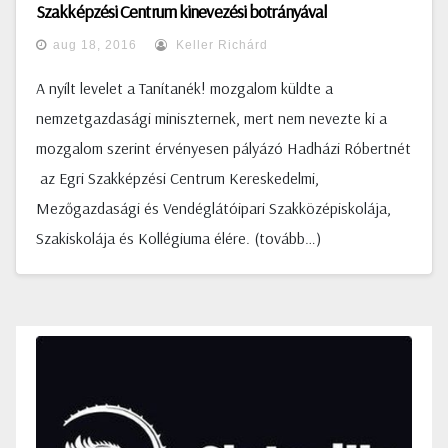
Szakképzési Centrum kinevezési botrányával
kapcsolatban
aug 18, 2016
Keller Richárd
A nyílt levelet a Tanítanék! mozgalom küldte a
nemzetgazdasági miniszternek, mert nem nevezte ki a
mozgalom szerint érvényesen pályázó Hadházi Róbertnét
az Egri Szakképzési Centrum Kereskedelmi,
Mezőgazdasági és Vendéglátóipari Szakközépiskolája,
Szakiskolája és Kollégiuma élére. (tovább…)