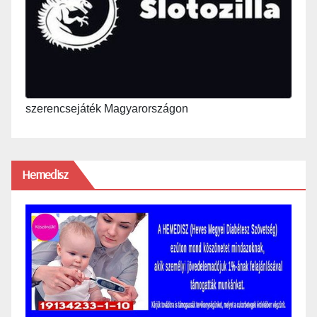
szerencsejáték Magyarországon
Hemedisz