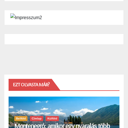
EZT OLVASTA MÁR?
Belföld
Címlap
Külföld
Montenegró: amikor egy nyaralás több