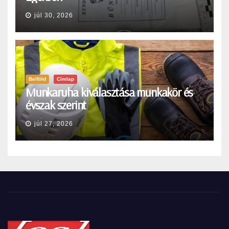
júl 30, 2026
Belföld
Címlap
Munkaruha kiválasztása munkakör és
évszak szerint
júl 27, 2026