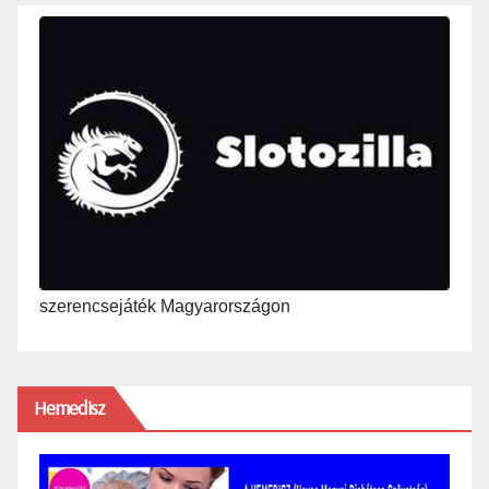
szerencsejáték Magyarországon
Hemedisz