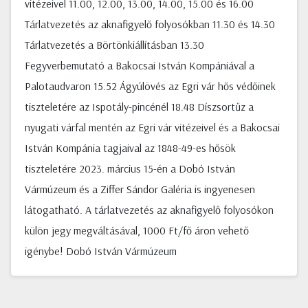
vitézeivel 11.00, 12.00, 13.00, 14.00, 15.00 és 16.00
Tárlatvezetés az aknafigyelő folyosókban 11.30 és 14.30
Tárlatvezetés a Börtönkiállításban 13.30
Fegyverbemutató a Bakocsai István Kompániával a
Palotaudvaron 15.52 Ágyúlövés az Egri vár hős védőinek
tiszteletére az Ispotály-pincénél 18.48 Díszsortűz a
nyugati várfal mentén az Egri vár vitézeivel és a Bakocsai
István Kompánia tagjaival az 1848-49-es hősök
tiszteletére 2023. március 15-én a Dobó István
Vármúzeum és a Ziffer Sándor Galéria is ingyenesen
látogatható. A tárlatvezetés az aknafigyelő folyosókon
külön jegy megváltásával, 1000 Ft/fő áron vehető
igénybe! Dobó István Vármúzeum