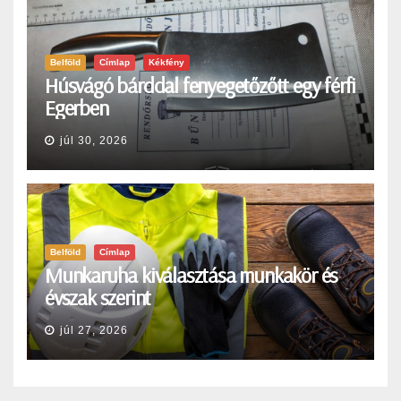
Belföld
Címlap
Kékfény
Húsvágó bárddal fenyegetőzőtt egy férfi
Egerben
júl 30, 2026
Belföld
Címlap
Munkaruha kiválasztása munkakör és
évszak szerint
júl 27, 2026