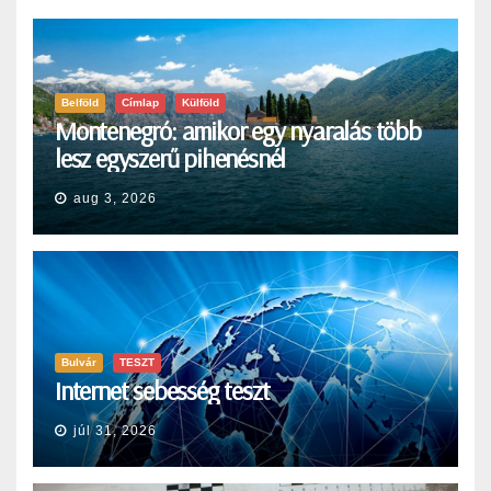
Belföld
Címlap
Külföld
Montenegró: amikor egy nyaralás több
lesz egyszerű pihenésnél
aug 3, 2026
Bulvár
TESZT
Internet sebesség teszt
júl 31, 2026