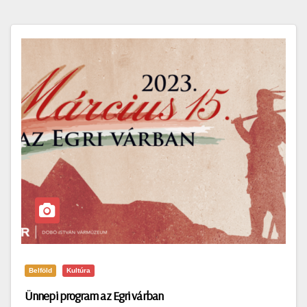
Belföld
Kultúra
Ünnepi program az Egri várban