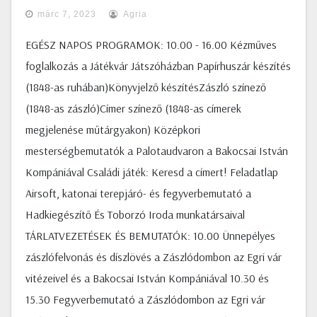
márc 7, 2023
Agria
EGÉSZ NAPOS PROGRAMOK: 10.00 - 16.00 Kézműves
foglalkozás a Játékvár Játszóházban Papírhuszár készítés
(1848-as ruhában)Könyvjelző készítésZászló színező
(1848-as zászló)Címer színező (1848-as címerek
megjelenése műtárgyakon) Középkori
mesterségbemutatók a Palotaudvaron a Bakocsai István
Kompániával Családi játék: Keresd a címert! Feladatlap
Airsoft, katonai terepjáró- és fegyverbemutató a
Hadkiegészítő És Toborzó Iroda munkatársaival
TÁRLATVEZETÉSEK ÉS BEMUTATÓK: 10.00 Ünnepélyes
zászlófelvonás és díszlövés a Zászlódombon az Egri vár
vitézeivel és a Bakocsai István Kompániával 10.30 és
15.30 Fegyverbemutató a Zászlódombon az Egri vár