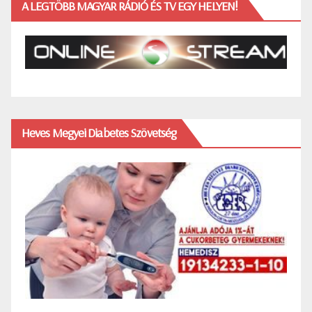
A LEGTÖBB MAGYAR RÁDIÓ ÉS TV EGY HELYEN!
Heves Megyei Diabetes Szövetség