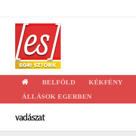
Skip
to
content
BELFÖLD
KÉKFÉNY
ÁLLÁSOK EGERBEN
vadászat