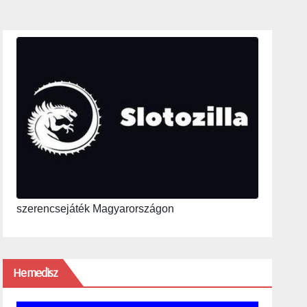
szerencsejáték Magyarországon
Hemedisz