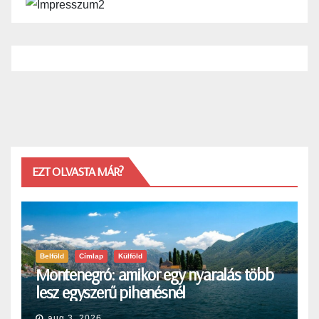
EZT OLVASTA MÁR?
Belföld
Címlap
Külföld
Montenegró: amikor egy nyaralás több
lesz egyszerű pihenésnél
aug 3, 2026