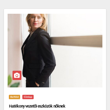
Belföld
Címlap
Hatékony vezetői eszközök nőknek