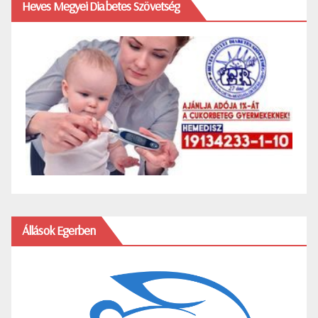
Heves Megyei Diabetes Szövetség
Állások Egerben