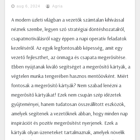
aug 6, 2024
Agria
A modern üzleti világban a vezetők számtalan kihívással
néznek szembe, legyen szó stratégiai döntéshozatalról,
csapatmotiválásról vagy éppen a napi operatív feladatok
kezeléséről. Az egyik legfontosabb képesség, amit egy
vezető fejleszthet, az önmaga és csapata megerősítése.
Ebben nyújtanak kiváló segítséget a megerősítő kártyák, a
végtelen munka tengerében hasznos mentőövként. Miért
fontosak a megerősítő kártyák? Nem szabad lenézni a
megerősítő kártyákat! Ezek nem csupán szép idézetek
gyűjteményei, hanem tudatosan összeállított eszközök,
amelyek segítenek a vezetőknek abban, hogy minden nap
inspirációt és pozitív megerősítést nyerjenek. Ezek a
kártyák olyan üzeneteket tartalmaznak, amelyek növelik