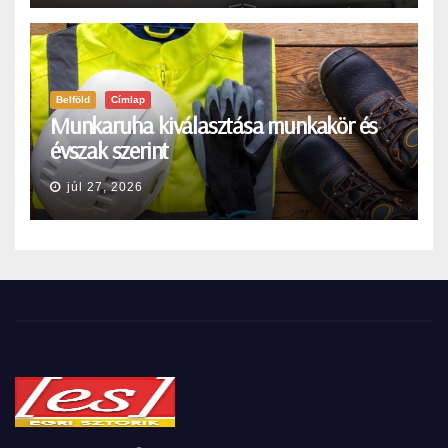
Belföld
Címlap
Munkaruha kiválasztása munkakör és
évszak szerint
júl 27, 2026