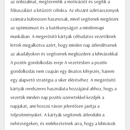
az önbizalmat, megteremtik a motivációt és segítik a
fókuszálást a kitűzött célokra. Az elszánt üzletasszonyok
számára különösen hasznosak, mivel segítenek megőrizni
az optimizmust és a hatékonyságot a mindennapi
munkában. A megerősítő kártyák céltudatos vezetőknek
lettek megalkotva azért, hogy minden nap átlendítsenek
az akadályokon és segítsenek megküzdeni a kihívásokkal.
A pozitív gondolkodás ereje A vezetésben a pozitív
gondolkodás nem csupán egy divatos kifejezés, hanem
egy alapvető stratégia a siker eléréséhez. A megerősítő
kártyák rendszeres használata hozzájárul ahhoz, hogy a
vezetők minden nap pozitív üzenetekkel kezdjék a
napjukat, ami hosszú távon jelentősen javítja a
teljesítményüket. A kártyák segítenek átlendülni a
nehézségeken, és emlékeztetnek arra, hogy a kihívások