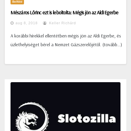
Belföld
Mészáros Lőrinc ezt is leboltolta: Mégis jön az Aldi Egerbe
aug 8, 2018
Keller Richárd
A korábbi hírekkel ellentétben mégis jön az Aldi Egerbe, és
üzlethelyiséget bérel a Nemzet Gázszerelőjétől. (tovább…)