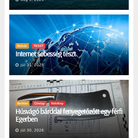
Bulvár
TESZT
Internet sebesség teszt
júl 31, 2026
Belföld
Címlap
Kékfény
Húsvágó bárddal fenyegetőzőtt egy férfi
Egerben
júl 30, 2026