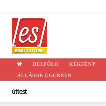
Skip
to
content
BELFÖLD
KÉKFÉNY
ÁLLÁSOK EGERBEN
úttest