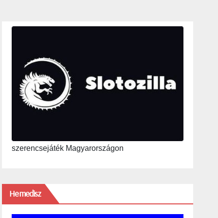
szerencsejáték Magyarországon
Hemedisz