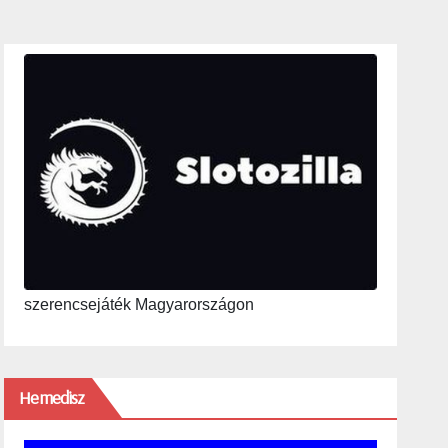
szerencsejáték Magyarországon
Hemedisz