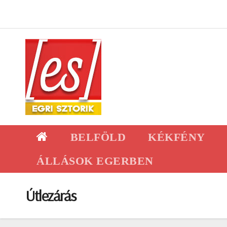
Skip
to
content
BELFÖLD
KÉKFÉNY
ÁLLÁSOK EGERBEN
Útlezárás