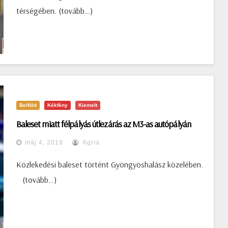
térségében. (tovább…)
Belföld
Kékfény
Kiemelt
Baleset miatt félpályás útlezárás az M3-as autópályán
máj 4, 2019
Agria
Közlekedési baleset történt Gyöngyöshalász közelében.
(tovább…)