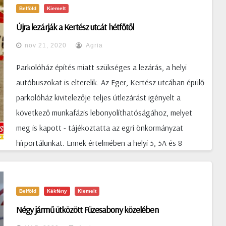
Kötő utcák között.
Belföld
Kiemelt
Újra lezárják a Kertész utcát hétfőtől
nov 21, 2020
Agria
Parkolóház építés miatt szükséges a lezárás, a helyi
autóbuszokat is elterelik. Az Eger, Kertész utcában épülő
parkolóház kivitelezője teljes útlezárást igényelt a
következő munkafázis lebonyolíthatóságához, melyet
meg is kapott - tájékoztatta az egri önkormányzat
hírportálunkat. Ennek értelmében a helyi 5, 5A és 8
vonalak megváltozott útvonalon fognak közlekedni az
alábbiak szerint: Észak felé a Kertész utca, Ideiglenes
megálló - Hadnagy utca – Maklári út – Szarvas tér,Dél
Belföld
Kékfény
Kiemelt
felé a Klapka György utca – Maklári úti átkötés – Maklári
Négy jármű ütközött Füzesabony közelében
út – Hadnagy utca – Kertész utca. Az autóbuszok terelt