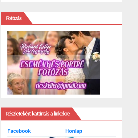
Fotózás
Részletekért kattintás a linkekre
Facebook
Honlap