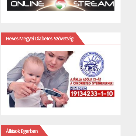
Heves Megyei Diabetes Szövetség
Állások Egerben