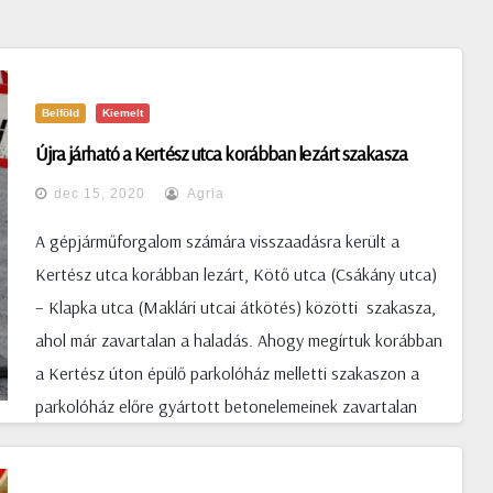
Belföld
Kiemelt
Újra járható a Kertész utca korábban lezárt szakasza
dec 15, 2020
Agria
A gépjárműforgalom számára visszaadásra került a
Kertész utca korábban lezárt, Kötő utca (Csákány utca)
– Klapka utca (Maklári utcai átkötés) közötti szakasza,
ahol már zavartalan a haladás. Ahogy megírtuk korábban
a Kertész úton épülő parkolóház melletti szakaszon a
parkolóház előre gyártott betonelemeinek zavartalan
beemeléséhez/daruzási munkákhoz a Kertész úton teljes
szélességű lezárására volt szükség Frank Tivadar és