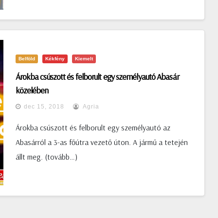
Belföld
Kékfény
Kiemelt
Árokba csúszott és felborult egy személyautó Abasár
közelében
dec 15, 2018
Agria
Árokba csúszott és felborult egy személyautó az
Abasárról a 3-as főútra vezető úton. A jármű a tetején
állt meg. (tovább…)