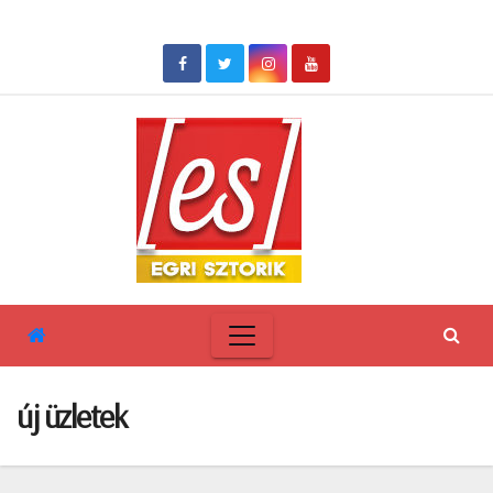
Skip
to
content
új üzletek