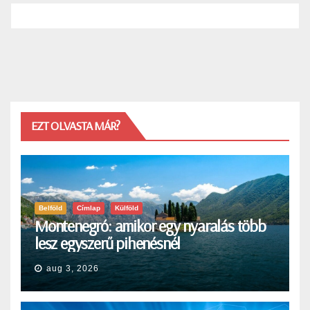
EZT OLVASTA MÁR?
Belföld
Címlap
Külföld
Montenegró: amikor egy nyaralás több
lesz egyszerű pihenésnél
aug 3, 2026