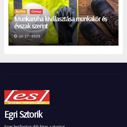
Belföld
Címlap
Munkaruha kiválasztása munkakör és
évszak szerint
júl 27, 2026
Egri Sztorik
Eger legfontosabb hírei, sztorijai