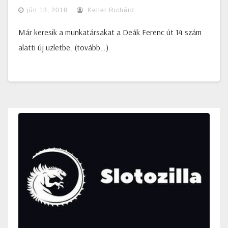
jún 13, 2018
Keller Richárd
Már keresik a munkatársakat a Deák Ferenc út 14 szám
alatti új üzletbe. (tovább…)