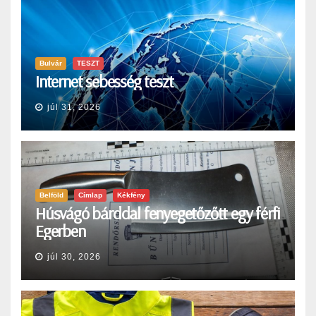
Bulvár
TESZT
Internet sebesség teszt
júl 31, 2026
Belföld
Címlap
Kékfény
Húsvágó bárddal fenyegetőzőtt egy férfi
Egerben
júl 30, 2026