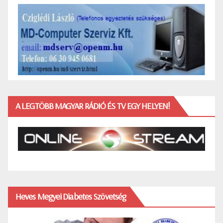
A LEGTÖBB MAGYAR RÁDIÓ ÉS TV EGY HELYEN!
Heves Megyei Diabetes Szövetség