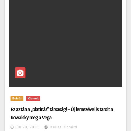
Bulvár
Kiemelt
Ez aztán a „platinás” társaság! – Új lemezével is tarolt a
Kowalsky meg a Vega
jún 20, 2016
Keller Richárd