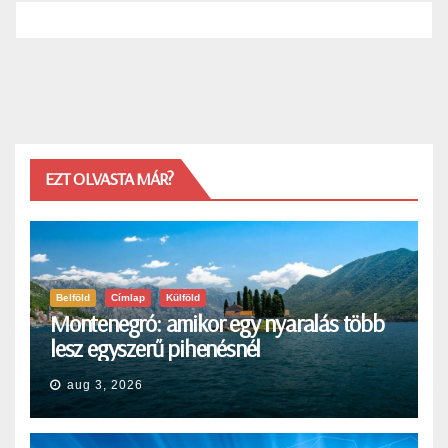
EZT OLVASTA MÁR?
Belföld
Címlap
Külföld
Montenegró: amikor egy nyaralás több
lesz egyszerű pihenésnél
aug 3, 2026