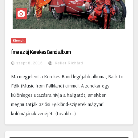
Kiemelt
Íme az új Kerekes Band album
szept 8, 2016
Keller Richárd
Ma megjelent a Kerekes Band legújabb albuma, Back to
Følk (Music from Følkland) címmel. A zenekar egy
különleges utazásra hívja a hallgatót, amelyben
megmutatják az ősi Følklānd-szigetek mågyarï
kolóniájának zenéjét. (tovább…)