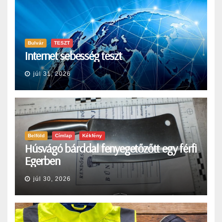
Bulvár
TESZT
Internet sebesség teszt
júl 31, 2026
Belföld
Címlap
Kékfény
Húsvágó bárddal fenyegetőzőtt egy férfi
Egerben
júl 30, 2026