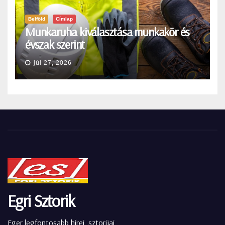
Belföld
Címlap
Munkaruha kiválasztása munkakör és
évszak szerint
júl 27, 2026
Egri Sztorik
Eger legfontosabb hírei, sztorijai