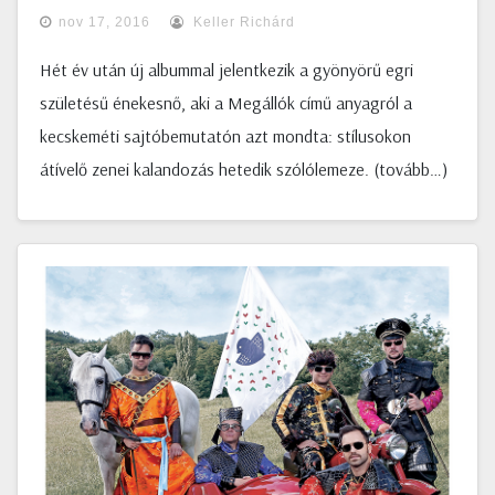
nov 17, 2016
Keller Richárd
Hét év után új albummal jelentkezik a gyönyörű egri
születésű énekesnő, aki a Megállók című anyagról a
kecskeméti sajtóbemutatón azt mondta: stílusokon
átívelő zenei kalandozás hetedik szólólemeze. (tovább…)