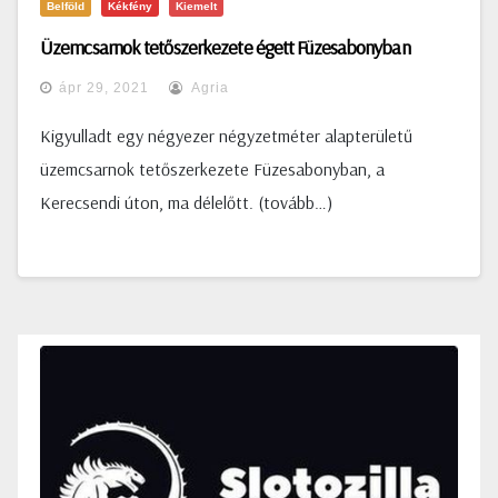
Belföld
Kékfény
Kiemelt
Üzemcsarnok tetőszerkezete égett Füzesabonyban
ápr 29, 2021
Agria
Kigyulladt egy négyezer négyzetméter alapterületű
üzemcsarnok tetőszerkezete Füzesabonyban, a
Kerecsendi úton, ma délelőtt. (tovább…)