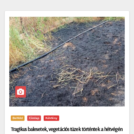
Belföld
Címlap
Kékfény
Tragikus balesetek, vegetációs tüzek történtek a hétvégén