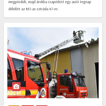
megpördült, majd árokba csapódott egy autó tegnap
délelőtt az M3-as sztráda 47-es