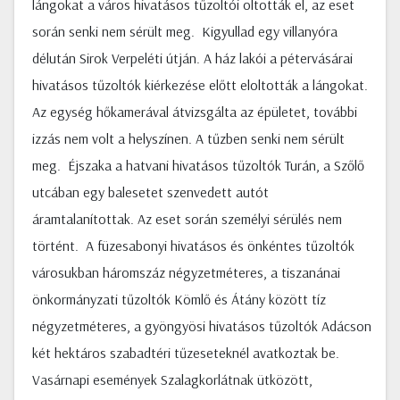
lángokat a város hivatásos tűzoltói oltották el, az eset
során senki nem sérült meg. Kigyullad egy villanyóra
délután Sirok Verpeléti útján. A ház lakói a pétervásárai
hivatásos tűzoltók kiérkezése előtt eloltották a lángokat.
Az egység hőkamerával átvizsgálta az épületet, további
izzás nem volt a helyszínen. A tűzben senki nem sérült
meg. Éjszaka a hatvani hivatásos tűzoltók Turán, a Szőlő
utcában egy balesetet szenvedett autót
áramtalanítottak. Az eset során személyi sérülés nem
történt. A füzesabonyi hivatásos és önkéntes tűzoltók
városukban háromszáz négyzetméteres, a tiszanánai
önkormányzati tűzoltók Kömlő és Átány között tíz
négyzetméteres, a gyöngyösi hivatásos tűzoltók Adácson
két hektáros szabadtéri tűzeseteknél avatkoztak be.
Vasárnapi események Szalagkorlátnak ütközött,