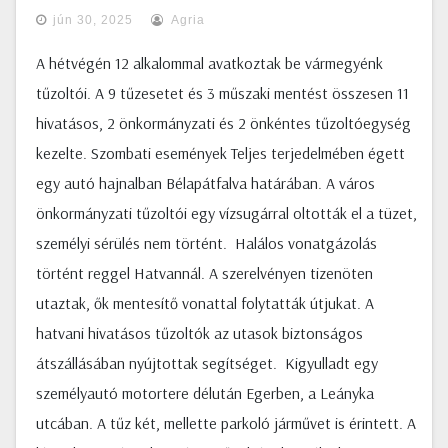
jún 30, 2025
Agria
A hétvégén 12 alkalommal avatkoztak be vármegyénk
tűzoltói. A 9 tűzesetet és 3 műszaki mentést összesen 11
hivatásos, 2 önkormányzati és 2 önkéntes tűzoltóegység
kezelte. Szombati események Teljes terjedelmében égett
egy autó hajnalban Bélapátfalva határában. A város
önkormányzati tűzoltói egy vízsugárral oltották el a tüzet,
személyi sérülés nem történt. Halálos vonatgázolás
történt reggel Hatvannál. A szerelvényen tizenöten
utaztak, ők mentesítő vonattal folytatták útjukat. A
hatvani hivatásos tűzoltók az utasok biztonságos
átszállásában nyújtottak segítséget. Kigyulladt egy
személyautó motortere délután Egerben, a Leányka
utcában. A tűz két, mellette parkoló járművet is érintett. A