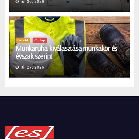
júl 30, 2026
Belföld
Címlap
Munkaruha kiválasztása munkakör és
évszak szerint
júl 27, 2026