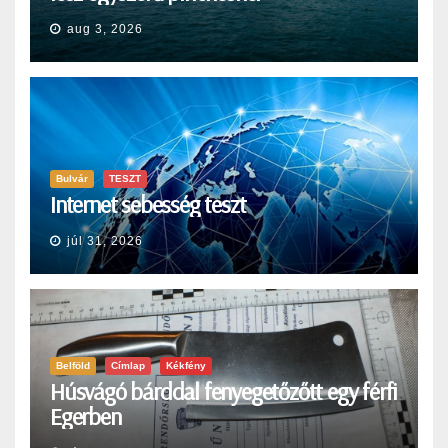
aug 3, 2026
Bulvár
TESZT
Internet sebesség teszt
júl 31, 2026
Belföld
Címlap
Kékfény
Húsvágó bárddal fenyegetőzőtt egy férfi
Egerben