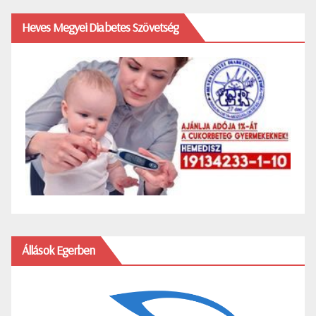
Heves Megyei Diabetes Szövetség
Állások Egerben