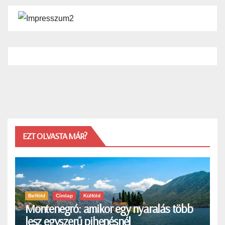
EZT OLVASTA MÁR?
Belföld
Címlap
Külföld
Montenegró: amikor egy nyaralás több
lesz egyszerű pihenésnél