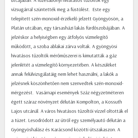
utcájában. A füzesabonyi hivatásos tűzoltók egy
vízsugárral szüntették meg a füstölést. Este egy
telepített szén-monoxid-érzékelő jelzett Gyöngyösön, a
Platán utcában, egy társasházi lakás fürdőszobájában. A
jelzéskor a helyiségben egy átfolyós vízmelegítő
működött, a szoba ablakai zárva voltak. A gyöngyösi
hivatásos tűzoltók mérőműszerei is kimutatták a gáz
jelenlétét a vízmelegítő környezetében. A készüléket
annak felülvizsgálatáig nem lehet használni, a lakók a
jelzésnek köszönhetően nem szenvedtek szén-monoxid-
mérgezést. Vasárnapi események Száz négyzetméteren
égett száraz növényzet délután Kompolton, a Kossuth
Lajos utcánál. A város hivatásos tűzoltói vízzel oltották el
a tüzet. Lesodródott az útról egy személyautó délután a
Gyöngyöshalász és Karácsond közötti útszakaszon. A