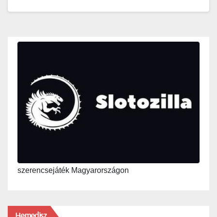
szerencsejáték Magyarországon
Hemedisz