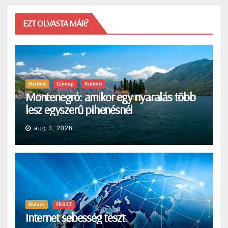
EZT OLVASTA MÁR?
Belföld
Címlap
Külföld
Montenegró: amikor egy nyaralás több
lesz egyszerű pihenésnél
aug 3, 2026
Bulvár
TESZT
Internet sebesség teszt