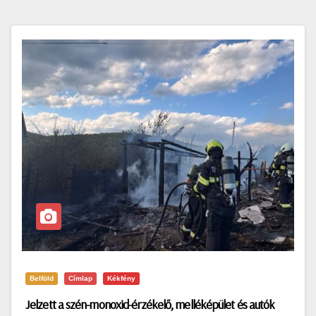
Belföld
Címlap
Kékfény
Jelzett a szén-monoxid-érzékelő, melléképület és autók