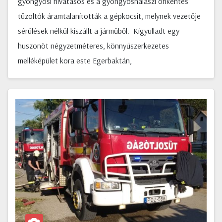
gyöngyösi hivatásos és a gyöngyöshalászi önkéntes
tűzoltók áramtalanították a gépkocsit, melynek vezetője
sérülések nélkül kiszállt a járműből. Kigyulladt egy
huszonöt négyzetméteres, könnyűszerkezetes
melléképület kora este Egerbaktán,