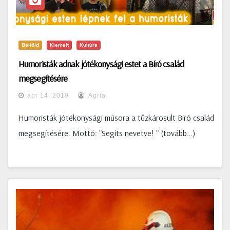
Belföld
Kiemelt
Kultúra
Humoristák adnak jótékonysági estet a Bíró család
megsegítésére
ápr 14, 2019
Agria
Humoristák jótékonysági műsora a tűzkárosult Biró család
megsegítésére. Mottó: "Segíts nevetve! " (tovább…)