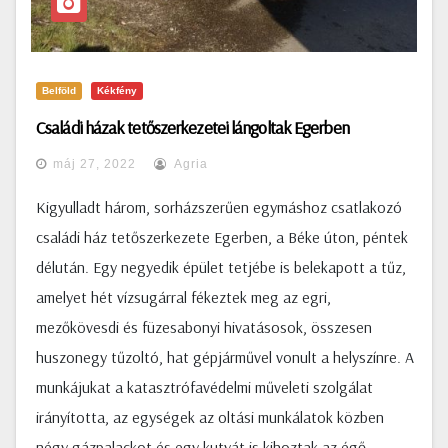
Belföld
Kékfény
Családi házak tetőszerkezetei lángoltak Egerben
máj 27, 2022
Agria
Kigyulladt három, sorházszerűen egymáshoz csatlakozó
családi ház tetőszerkezete Egerben, a Béke úton, péntek
délután. Egy negyedik épület tetjébe is belekapott a tűz,
amelyet hét vízsugárral fékeztek meg az egri,
mezőkövesdi és füzesabonyi hivatásosok, összesen
huszonegy tűzoltó, hat gépjárművel vonult a helyszínre. A
munkájukat a katasztrófavédelmi műveleti szolgálat
irányította, az egységek az oltási munkálatok közben
négy gázpalackot és egy kutyát is kihoztak az égő