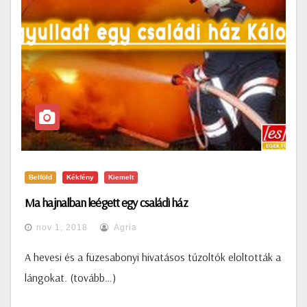
Belföld
Kékfény
Kiemelt
Ma hajnalban leégett egy családi ház
nov 1, 2018
Agria
A hevesi és a füzesabonyi hivatásos tűzoltók eloltották a
lángokat. (tovább…)