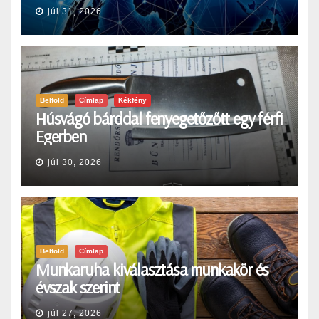
júl 31, 2026
Belföld
Címlap
Kékfény
Húsvágó bárddal fenyegetőzőtt egy férfi
Egerben
júl 30, 2026
Belföld
Címlap
Munkaruha kiválasztása munkakör és
évszak szerint
júl 27, 2026