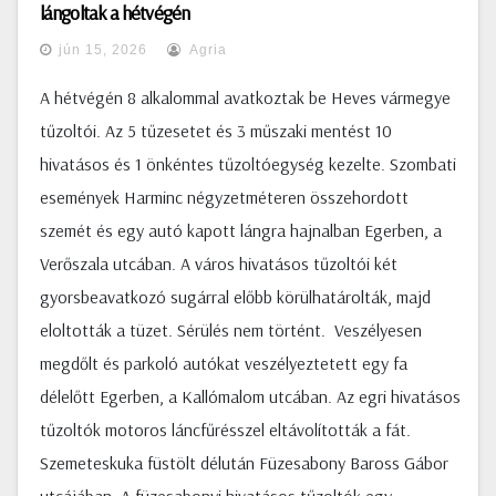
lángoltak a hétvégén
jún 15, 2026
Agria
A hétvégén 8 alkalommal avatkoztak be Heves vármegye
tűzoltói. Az 5 tűzesetet és 3 műszaki mentést 10
hivatásos és 1 önkéntes tűzoltóegység kezelte. Szombati
események Harminc négyzetméteren összehordott
szemét és egy autó kapott lángra hajnalban Egerben, a
Verőszala utcában. A város hivatásos tűzoltói két
gyorsbeavatkozó sugárral előbb körülhatárolták, majd
eloltották a tüzet. Sérülés nem történt. Veszélyesen
megdőlt és parkoló autókat veszélyeztetett egy fa
délelőtt Egerben, a Kallómalom utcában. Az egri hivatásos
tűzoltók motoros láncfűrésszel eltávolították a fát.
Szemeteskuka füstölt délután Füzesabony Baross Gábor