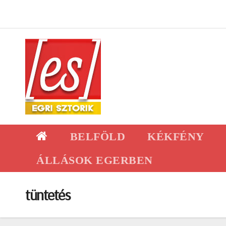
Skip
to
content
BELFÖLD
KÉKFÉNY
ÁLLÁSOK EGERBEN
tüntetés