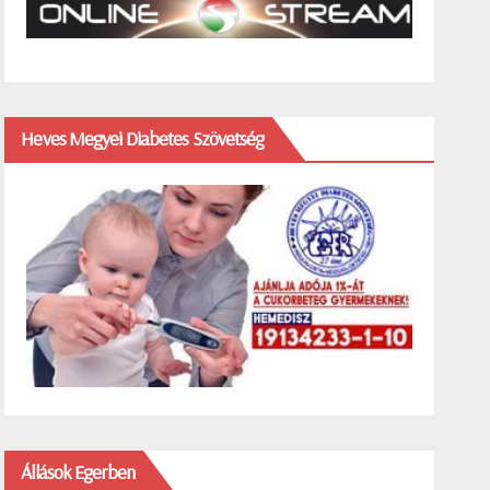
Heves Megyei Diabetes Szövetség
Állások Egerben