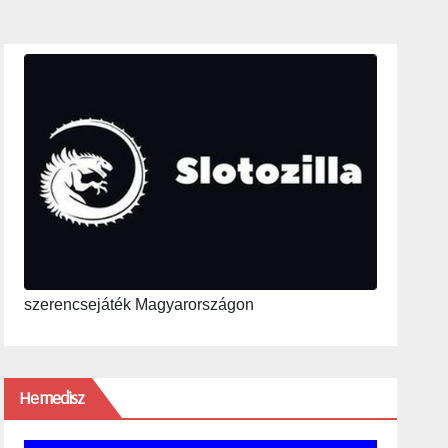
szerencsejáték Magyarországon
Hemedisz