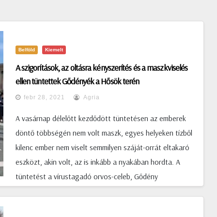
Belföld
Kiemelt
A szigorítások, az oltásra kényszerítés és a maszkviselés
ellen tüntettek Gődényék a Hősök terén
febr 28, 2021
Agria
A vasárnap délelőtt kezdődött tüntetésen az emberek
döntő többségén nem volt maszk, egyes helyeken tízből
kilenc ember nem viselt semmilyen száját-orrát eltakaró
eszközt, akin volt, az is inkább a nyakában hordta. A
tüntetést a vírustagadó orvos-celeb, Gődény
György szervezte Facebookon. A helyszínen komoly volt
a rendőrségi készültség, az Andrássy út keresztutcáiban