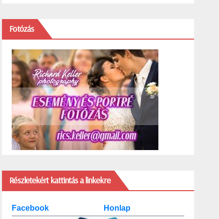
Fotózás
Részletekért kattintás a linkekre
Facebook
Honlap