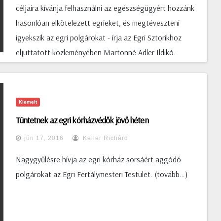
céljaira kívánja felhasználni az egészségügyért hozzánk
hasonlóan elkötelezett egrieket, és megtéveszteni
igyekszik az egri polgárokat - írja az Egri Sztorikhoz
eljuttatott közleményében Martonné Adler Ildikó.
(tovább…)
Kiemelt
Tüntetnek az egri kórházvédők jövő héten
jún 17, 2016
Keller Richárd
Nagygyűlésre hívja az egri kórház sorsáért aggódó
polgárokat az Egri Fertálymesteri Testület. (tovább…)