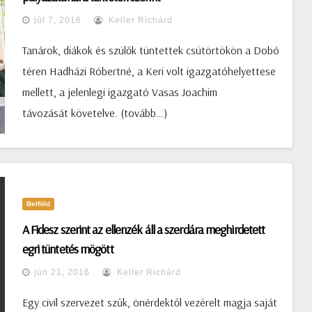
vette a Gődény György által szervezett
júl 7, 2016
Keller Richárd
korlátozásellenes tüntetés a Hősök terén. Közzétette:
Blikk – 2021. február 28., vasárnap
Tanárok, diákok és szülők tüntettek csütörtökön a Dobó
téren Hadházi Róbertné, a Keri volt igazgatóhelyettese
mellett, a jelenlegi igazgató Vasas Joachim
távozását követelve. (tovább…)
Belföld
A Fidesz szerint az ellenzék áll a szerdára meghirdetett
egri tüntetés mögött
jún 21, 2016
Keller Richárd
Egy civil szervezet szűk, önérdektől vezérelt magja saját