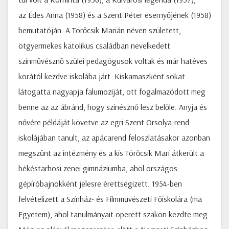
az Édes Anna (1958) és a Szent Péter esernyőjének (1958)
bemutatóján. A Törőcsik Marián néven született,
ötgyermekes katolikus családban nevelkedett
színművésznő szülei pedagógusok voltak és már hatéves
korától kezdve iskolába járt. Kiskamaszként sokat
látogatta nagyapja falumoziját, ott fogalmazódott meg
benne az az ábránd, hogy színésznő lesz belőle. Anyja és
nővére példáját követve az egri Szent Orsolya-rend
iskolájában tanult, az apácarend feloszlatásakor azonban
megszűnt az intézmény és a kis Törőcsik Mari átkerült a
békéstarhosi zenei gimnáziumba, ahol országos
gépíróbajnokként jelesre érettségizett. 1954-ben
felvételizett a Színház- és Filmművészeti Főiskolára (ma
Egyetem), ahol tanulmányait operett szakon kezdte meg.