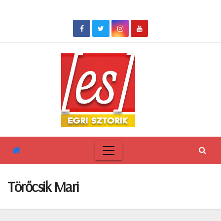
Skip
to
content
Törőcsik Mari