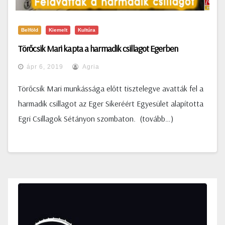
Belföld
Kiemelt
Kultúra
Törőcsik Mari kapta a harmadik csillagot Egerben
ápr 6, 2019
Agria
Törőcsik Mari munkássága előtt tisztelegve avatták fel a
harmadik csillagot az Eger Sikeréért Egyesület alapította
Egri Csillagok Sétányon szombaton. (tovább…)