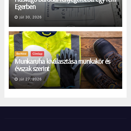
Egerben
júl 30, 2026
Belföld
Címlap
Munkaruha kiválasztása munkakör és
évszak szerint
júl 27, 2026