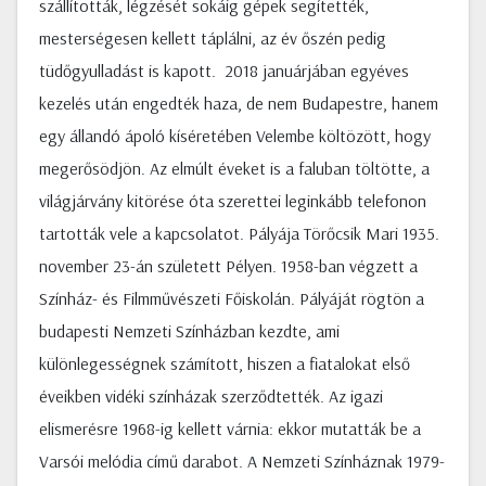
szállították, légzését sokáig gépek segítették,
mesterségesen kellett táplálni, az év őszén pedig
tüdőgyulladást is kapott. 2018 januárjában egyéves
kezelés után engedték haza, de nem Budapestre, hanem
egy állandó ápoló kíséretében Velembe költözött, hogy
megerősödjön. Az elmúlt éveket is a faluban töltötte, a
világjárvány kitörése óta szerettei leginkább telefonon
tartották vele a kapcsolatot. Pályája Törőcsik Mari 1935.
november 23-án született Pélyen. 1958-ban végzett a
Színház- és Filmművészeti Főiskolán. Pályáját rögtön a
budapesti Nemzeti Színházban kezdte, ami
különlegességnek számított, hiszen a fiatalokat első
éveikben vidéki színházak szerződtették. Az igazi
elismerésre 1968-ig kellett várnia: ekkor mutatták be a
Varsói melódia című darabot. A Nemzeti Színháznak 1979-