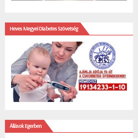
Heves Megyei Diabetes Szövetség
Állások Egerben