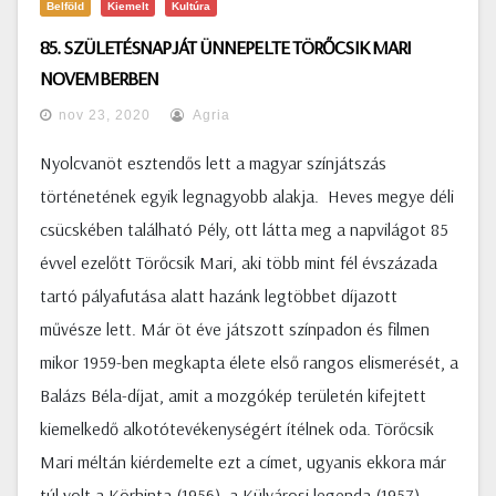
Belföld
Kiemelt
Kultúra
85. SZÜLETÉSNAPJÁT ÜNNEPELTE TÖRŐCSIK MARI
NOVEMBERBEN
nov 23, 2020
Agria
Nyolcvanöt esztendős lett a magyar színjátszás
történetének egyik legnagyobb alakja. Heves megye déli
csücskében található Pély, ott látta meg a napvilágot 85
évvel ezelőtt Törőcsik Mari, aki több mint fél évszázada
tartó pályafutása alatt hazánk legtöbbet díjazott
művésze lett. Már öt éve játszott színpadon és filmen
mikor 1959-ben megkapta élete első rangos elismerését, a
Balázs Béla-díjat, amit a mozgókép területén kifejtett
kiemelkedő alkotótevékenységért ítélnek oda. Törőcsik
Mari méltán kiérdemelte ezt a címet, ugyanis ekkora már
túl volt a Körhinta (1956), a Külvárosi legenda (1957),