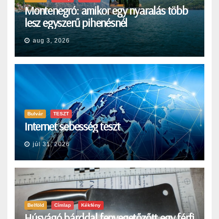
Montenegró: amikor egy nyaralás több
lesz egyszerű pihenésnél
aug 3, 2026
Bulvár
TESZT
Internet sebesség teszt
júl 31, 2026
Belföld
Címlap
Kékfény
Húsvágó bárddal fenyegetőzőtt egy férfi