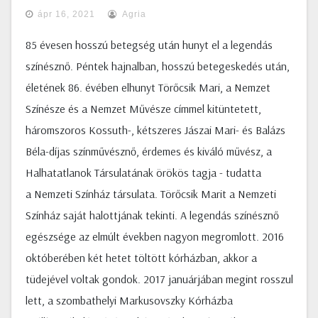
ápr 16, 2021
Agria
85 évesen hosszú betegség után hunyt el a legendás
színésznő. Péntek hajnalban, hosszú betegeskedés után,
életének 86. évében elhunyt Törőcsik Mari, a Nemzet
Színésze és a Nemzet Művésze címmel kitüntetett,
háromszoros Kossuth-, kétszeres Jászai Mari- és Balázs
Béla-díjas színművésznő, érdemes és kiváló művész, a
Halhatatlanok Társulatának örökös tagja - tudatta
a Nemzeti Színház társulata. Törőcsik Marit a Nemzeti
Színház saját halottjának tekinti. A legendás színésznő
egészsége az elmúlt években nagyon megromlott. 2016
októberében két hetet töltött kórházban, akkor a
tüdejével voltak gondok. 2017 januárjában megint rosszul
lett, a szombathelyi Markusovszky Kórházba