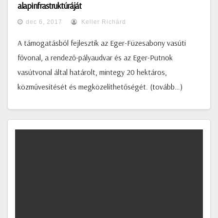
alapinfrastruktúráját
dec 6, 2017
Keller Richárd
A támogatásból fejlesztik az Eger-Füzesabony vasúti
fővonal, a rendező-pályaudvar és az Eger-Putnok
vasútvonal által határolt, mintegy 20 hektáros,
közművesítését és megközelíthetőségét. (tovább…)