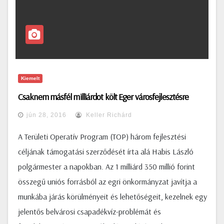
Kiemelt
Csaknem másfél milliárdot költ Eger városfejlesztésre
jún 28, 2016
Keller Richárd
A Területi Operatív Program (TOP) három fejlesztési
céljának támogatási szerződését írta alá Habis László
polgármester a napokban. Az 1 milliárd 350 millió forint
összegű uniós forrásból az egri önkormányzat javítja a
munkába járás körülményeit és lehetőségeit, kezelnek egy
jelentős belvárosi csapadékvíz-problémát és