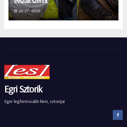
évszak szerint
júl 27, 2026
Egri Sztorik
Eger legfontosabb hírei, sztorijai