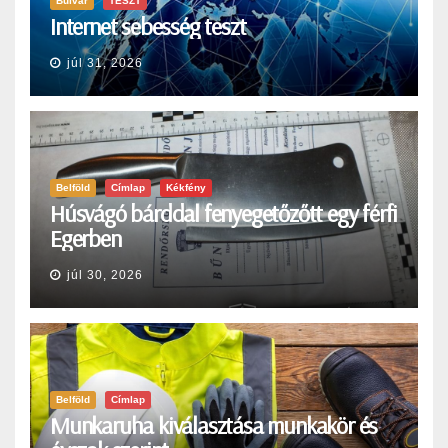
Bulvár
TESZT
Internet sebesség teszt
júl 31, 2026
Belföld
Címlap
Kékfény
Húsvágó bárddal fenyegetőzőtt egy férfi
Egerben
júl 30, 2026
Belföld
Címlap
Munkaruha kiválasztása munkakör és