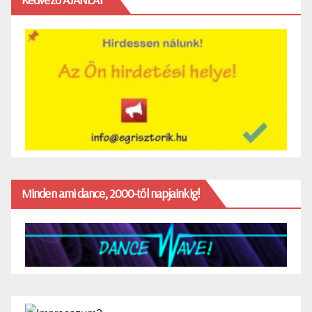
Minden ami dance, 2000-től napjainkig!