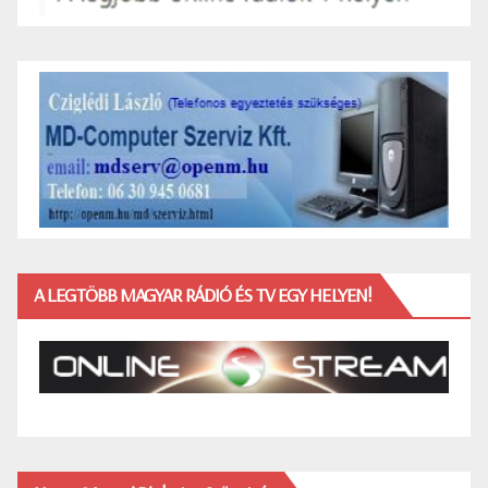
A LEGTÖBB MAGYAR RÁDIÓ ÉS TV EGY HELYEN!