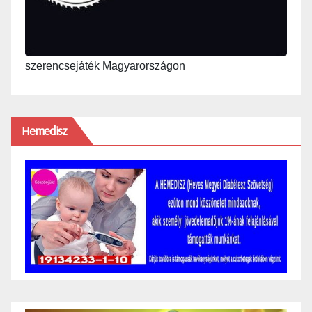
szerencsejáték Magyarországon
Hemedisz