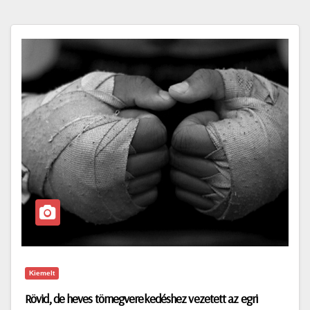
Kiemelt
Rövid, de heves tömegverekedéshez vezetett az egri