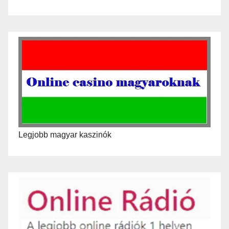
Legjobb magyar kaszinók