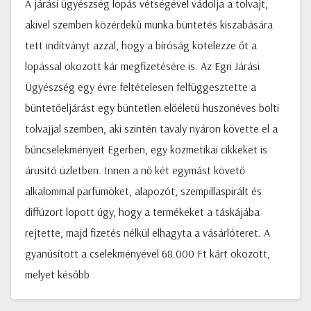
A járási ügyészség lopás vétségével vádolja a tolvajt,
akivel szemben közérdekű munka büntetés kiszabására
tett indítványt azzal, hogy a bíróság kötelezze őt a
lopással okozott kár megfizetésére is. Az Egri Járási
Ügyészség egy évre feltételesen felfüggesztette a
büntetőeljárást egy büntetlen előéletű huszonéves bolti
tolvajjal szemben, aki szintén tavaly nyáron követte el a
bűncselekményeit Egerben, egy kozmetikai cikkeket is
árusító üzletben. Innen a nő két egymást követő
alkalommal parfümöket, alapozót, szempillaspirált és
diffúzort lopott úgy, hogy a termékeket a táskájába
rejtette, majd fizetés nélkül elhagyta a vásárlóteret. A
gyanúsított a cselekményével 68.000 Ft kárt okozott,
melyet később