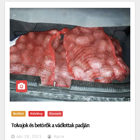
Belföld
Kékfény
Kiemelt
Tolvajok és betörők a vádlottak padján
ápr 28, 2021
Agria