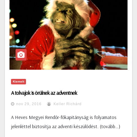
Kiemelt
A tolvajok is örülnek az adventnek
nov 29, 2016
Keller Richárd
A Heves Megyei Rendőr-főkapitányság is folyamatos
jelenléttel biztosítja az adventi készülődést. (tovább…)