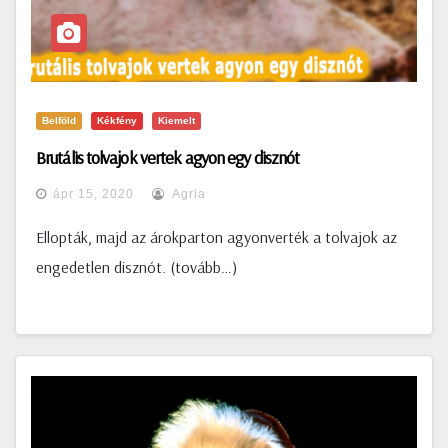
Belföld
Kékfény
Kiemelt
Brutális tolvajok vertek agyon egy disznót
ápr 15, 2020
Agria
Ellopták, majd az árokparton agyonverték a tolvajok az
engedetlen disznót. (tovább…)