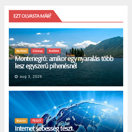
EZT OLVASTA MÁR?
Belföld
Címlap
Külföld
Montenegró: amikor egy nyaralás több
lesz egyszerű pihenésnél
aug 3, 2026
Bulvár
TESZT
Internet sebesség teszt