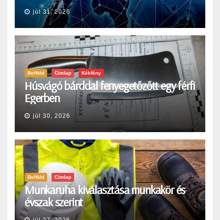
júl 31, 2026
Belföld
Címlap
Kékfény
Húsvágó bárddal fenyegetőzőtt egy férfi
Egerben
júl 30, 2026
Belföld
Címlap
Munkaruha kiválasztása munkakör és
évszak szerint
júl 27, 2026