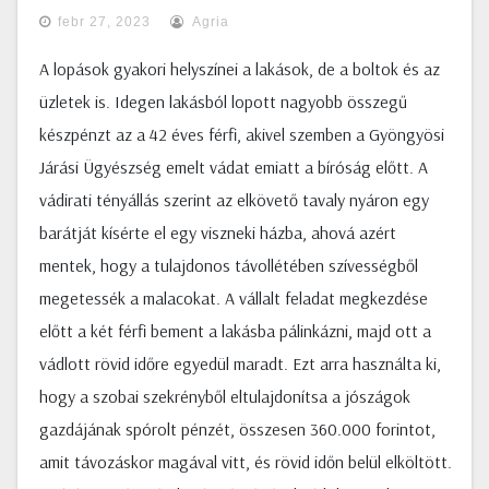
febr 27, 2023
Agria
A lopások gyakori helyszínei a lakások, de a boltok és az
üzletek is. Idegen lakásból lopott nagyobb összegű
készpénzt az a 42 éves férfi, akivel szemben a Gyöngyösi
Járási Ügyészség emelt vádat emiatt a bíróság előtt. A
vádirati tényállás szerint az elkövető tavaly nyáron egy
barátját kísérte el egy viszneki házba, ahová azért
mentek, hogy a tulajdonos távollétében szívességből
megetessék a malacokat. A vállalt feladat megkezdése
előtt a két férfi bement a lakásba pálinkázni, majd ott a
vádlott rövid időre egyedül maradt. Ezt arra használta ki,
hogy a szobai szekrényből eltulajdonítsa a jószágok
gazdájának spórolt pénzét, összesen 360.000 forintot,
amit távozáskor magával vitt, és rövid időn belül elköltött.