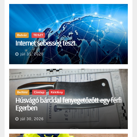
Bulvár
TESZT
Internet sebesség teszt
júl 31, 2026
Belföld
Címlap
Kékfény
Húsvágó bárddal fenyegetőzőtt egy férfi
Egerben
júl 30, 2026