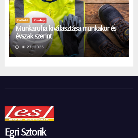
Belföld
Címlap
Munkaruha kiválasztása munkakör és
évszak szerint
júl 27, 2026
Egri Sztorik