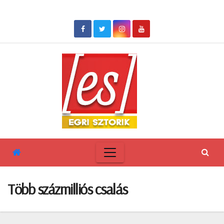
Skip
to
content
Több százmilliós csalás