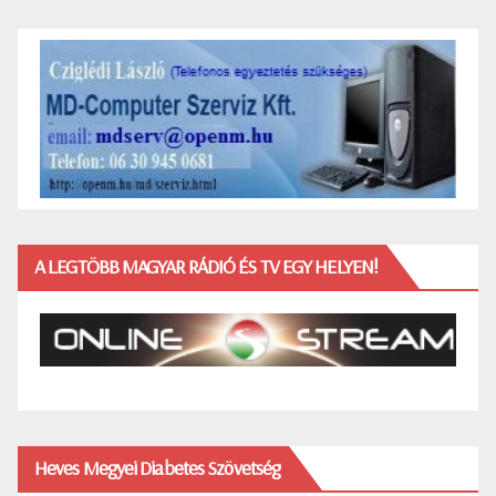
A LEGTÖBB MAGYAR RÁDIÓ ÉS TV EGY HELYEN!
Heves Megyei Diabetes Szövetség