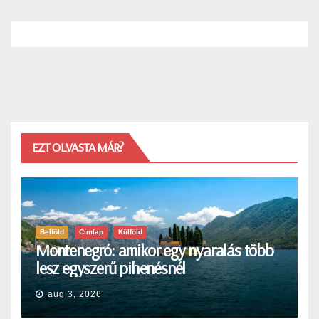
EZT OLVASTA MÁR?
Belföld
Címlap
Külföld
Montenegró: amikor egy nyaralás több
lesz egyszerű pihenésnél
aug 3, 2026