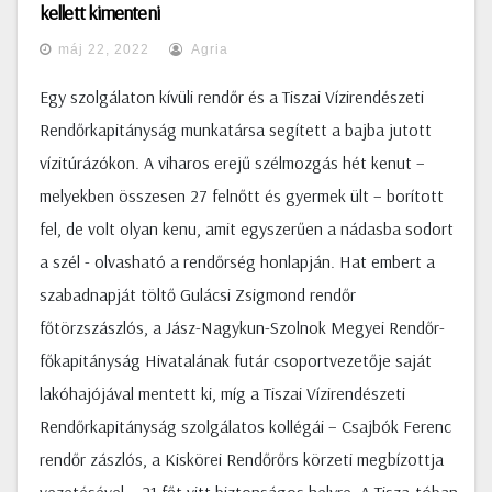
kellett kimenteni
máj 22, 2022
Agria
Egy szolgálaton kívüli rendőr és a Tiszai Vízirendészeti
Rendőrkapitányság munkatársa segített a bajba jutott
vízitúrázókon. A viharos erejű szélmozgás hét kenut –
melyekben összesen 27 felnőtt és gyermek ült – borított
fel, de volt olyan kenu, amit egyszerűen a nádasba sodort
a szél - olvasható a rendőrség honlapján. Hat embert a
szabadnapját töltő Gulácsi Zsigmond rendőr
főtörzszászlós, a Jász-Nagykun-Szolnok Megyei Rendőr-
főkapitányság Hivatalának futár csoportvezetője saját
lakóhajójával mentett ki, míg a Tiszai Vízirendészeti
Rendőrkapitányság szolgálatos kollégái – Csajbók Ferenc
rendőr zászlós, a Kiskörei Rendőrőrs körzeti megbízottja