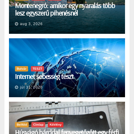
Montenegró: amikor egy nyaralás több
lesz egyszerű pihenésnél
aug 3, 2026
Bulvár
TESZT
Internet sebesség teszt
júl 31, 2026
Belföld
Címlap
Kékfény
Húsvágó bárddal fenyegetőzőtt egy férfi