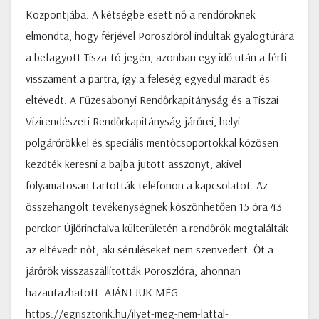
Központjába. A kétségbe esett nő a rendőröknek
elmondta, hogy férjével Poroszlóról indultak gyalogtúrára
a befagyott Tisza-tó jegén, azonban egy idő után a férfi
visszament a partra, így a feleség egyedül maradt és
eltévedt. A Füzesabonyi Rendőrkapitányság és a Tiszai
Vízirendészeti Rendőrkapitányság járőrei, helyi
polgárőrökkel és speciális mentőcsoportokkal közösen
kezdték keresni a bajba jutott asszonyt, akivel
folyamatosan tartották telefonon a kapcsolatot. Az
összehangolt tevékenységnek köszönhetően 15 óra 43
perckor Újlőrincfalva külterületén a rendőrök megtalálták
az eltévedt nőt, aki sérüléseket nem szenvedett. Őt a
járőrök visszaszállították Poroszlóra, ahonnan
hazautazhatott. AJÁNLJUK MÉG
https://egrisztorik.hu/ilyet-meg-nem-lattal-