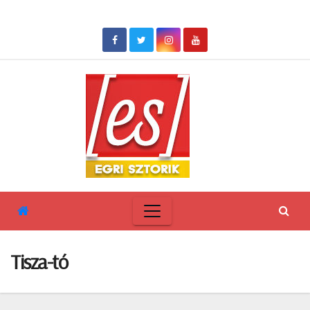
Skip
to
content
Tisza-tó