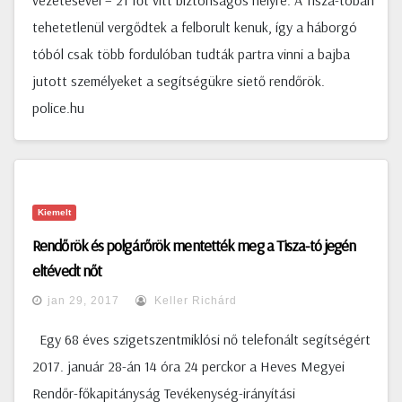
vezetésével – 21 főt vitt biztonságos helyre. A Tisza-tóban
tehetetlenül vergődtek a felborult kenuk, így a háborgó
tóból csak több fordulóban tudták partra vinni a bajba
jutott személyeket a segítségükre siető rendőrök.
police.hu
Kiemelt
Rendőrök és polgárőrök mentették meg a Tisza-tó jegén
eltévedt nőt
jan 29, 2017
Keller Richárd
Egy 68 éves szigetszentmiklósi nő telefonált segítségért
2017. január 28-án 14 óra 24 perckor a Heves Megyei
Rendőr-főkapitányság Tevékenység-irányítási