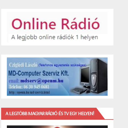
A LEGTÖBB MAGYAR RÁDIÓ ÉS TV EGY HELYEN!