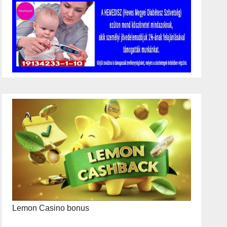
Lemon Casino bonus