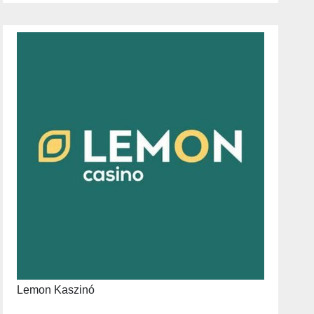
Lemon Kaszinó