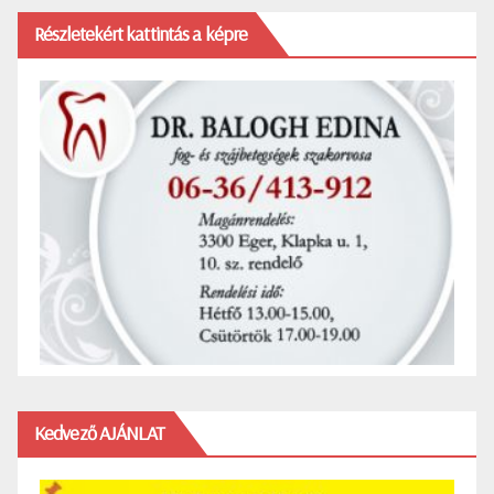
Részletekért kattintás a képre
Kedvező AJÁNLAT