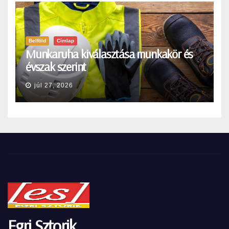
Belföld
Címlap
Munkaruha kiválasztása munkakör és
évszak szerint
júl 27, 2026
Egri Sztorik