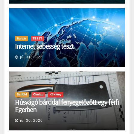
Bulvár
TESZT
Internet sebesség teszt
júl 31, 2026
Belföld
Címlap
Kékfény
Húsvágó bárddal fenyegetőzőtt egy férfi
Egerben
júl 30, 2026