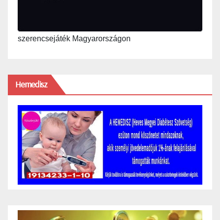
szerencsejáték Magyarországon
Hemedisz