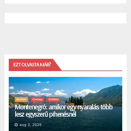
EZT OLVASTA MÁR?
Belföld
Címlap
Külföld
Montenegró: amikor egy nyaralás több
lesz egyszerű pihenésnél
aug 3, 2026