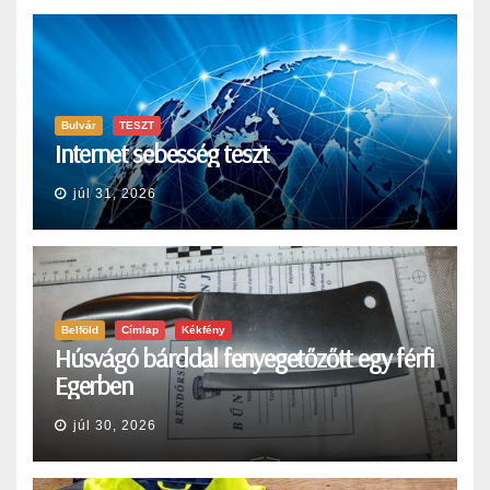
Bulvár
TESZT
Internet sebesség teszt
júl 31, 2026
Belföld
Címlap
Kékfény
Húsvágó bárddal fenyegetőzőtt egy férfi
Egerben
júl 30, 2026