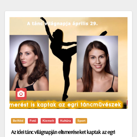
Belföld
Fotó
Kiemelt
Kultúra
Sport
Az idei tánc világnapján elismeréseket kaptak az egri