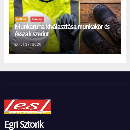
Belföld
Címlap
Munkaruha kiválasztása munkakör és
évszak szerint
júl 27, 2026
Egri Sztorik