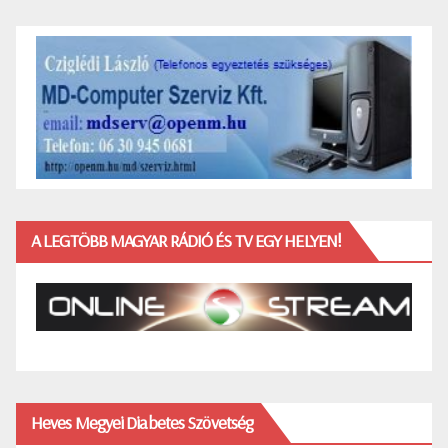
A LEGTÖBB MAGYAR RÁDIÓ ÉS TV EGY HELYEN!
Heves Megyei Diabetes Szövetség