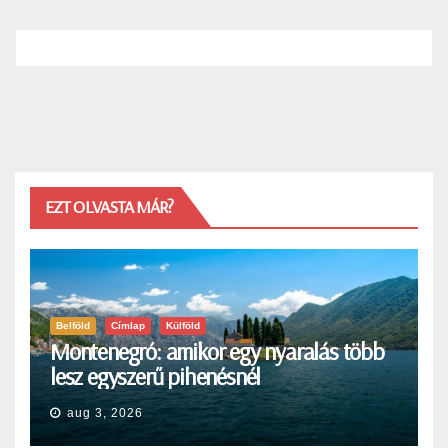
EZT OLVASTA MÁR?
Belföld
Címlap
Külföld
Montenegró: amikor egy nyaralás több
lesz egyszerű pihenésnél
aug 3, 2026