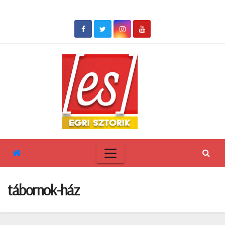
Skip
to
content
tábornok-ház