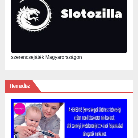
szerencsejáték Magyarországon
Hemedisz