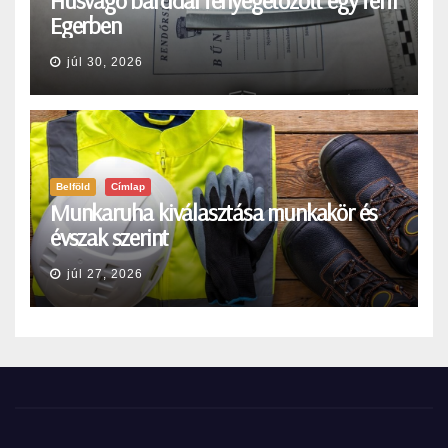
Egerben
júl 30, 2026
Belföld
Címlap
Munkaruha kiválasztása munkakör és
évszak szerint
júl 27, 2026