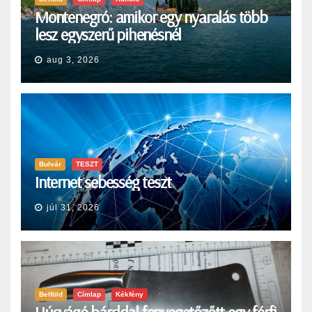
Montenegró: amikor egy nyaralás több
lesz egyszerű pihenésnél
aug 3, 2026
Bulvár
TESZT
Internet sebesség teszt
júl 31, 2026
Belföld
Címlap
Kékfény
Húsvágó bárddal fenyegetőzőtt egy férfi