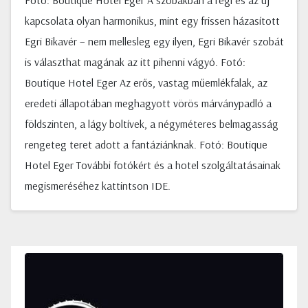
Fotó: Boutique Hotel Eger A szobákban a régi és az új
kapcsolata olyan harmonikus, mint egy frissen házasított
Egri Bikavér – nem mellesleg egy ilyen, Egri Bikavér szobát
is választhat magának az itt pihenni vágyó. Fotó:
Boutique Hotel Eger Az erős, vastag műemlékfalak, az
eredeti állapotában meghagyott vörös márványpadló a
földszinten, a lágy boltívek, a négyméteres belmagasság
rengeteg teret adott a fantáziánknak. Fotó: Boutique
Hotel Eger További fotókért és a hotel szolgáltatásainak
megismeréséhez kattintson IDE.