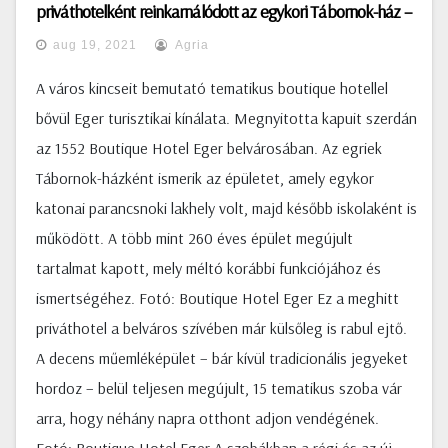
priváthotelként reinkarnálódott az egykori Tábornok-ház –
Fotók
aug 19, 2021
Agria
A város kincseit bemutató tematikus boutique hotellel
bővül Eger turisztikai kínálata. Megnyitotta kapuit szerdán
az 1552 Boutique Hotel Eger belvárosában. Az egriek
Tábornok-házként ismerik az épületet, amely egykor
katonai parancsnoki lakhely volt, majd később iskolaként is
működött. A több mint 260 éves épület megújult
tartalmat kapott, mely méltó korábbi funkciójához és
ismertségéhez. Fotó: Boutique Hotel Eger Ez a meghitt
priváthotel a belváros szívében már külsőleg is rabul ejtő.
A decens műemléképület – bár kívül tradicionális jegyeket
hordoz – belül teljesen megújult, 15 tematikus szoba vár
arra, hogy néhány napra otthont adjon vendégének.