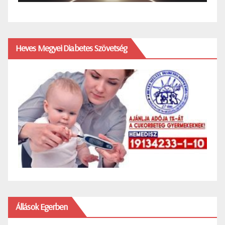
Heves Megyei Diabetes Szövetség
Állások Egerben