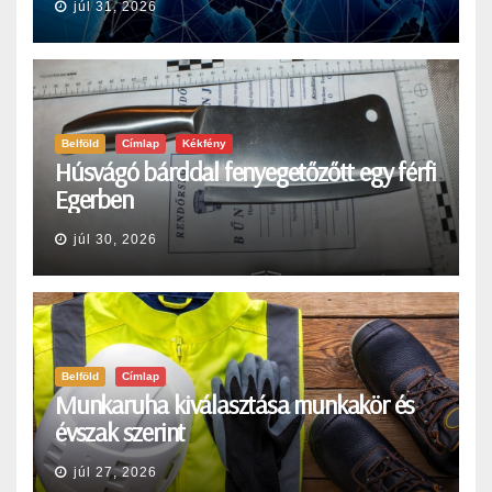
júl 31, 2026
Belföld
Címlap
Kékfény
Húsvágó bárddal fenyegetőzőtt egy férfi
Egerben
júl 30, 2026
Belföld
Címlap
Munkaruha kiválasztása munkakör és
évszak szerint
júl 27, 2026