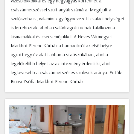
vizesblokkokkal és egy négyágyas kórtermet a
császármetszéssel szült anyák számára. Megújult a
szülőszoba is, valamint egy úgynevezett családi helyiséget
is létrehoztak, ahol a családtagok tudnak találkozni a
kismamákkal és csecsemőjükkel. A Heves Vármegyei
Markhot Ferenc Kórház a harmadikról az első helyre
ugrott egy év alatt abban a statisztikában, ahol a
legelőkelőbb helyet az az intézmény érdemli ki, ahol
legkevesebb a császármetszéses szülések aránya. Fotók:
Birinyi Zsófia Markhot Ferenc Kórház