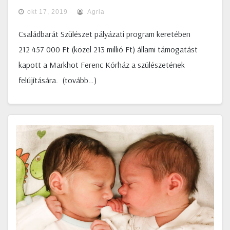
okt 17, 2019
Agria
Családbarát Szülészet pályázati program keretében
212 457 000 Ft (közel 213 millió Ft) állami támogatást
kapott a Markhot Ferenc Kórház a szülészetének
felújítására. (tovább…)