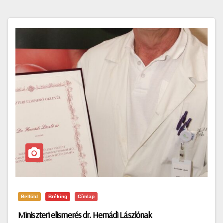
Belföld
Bréking
Címlap
Miniszteri elismerés dr. Hernádi Lászlónak