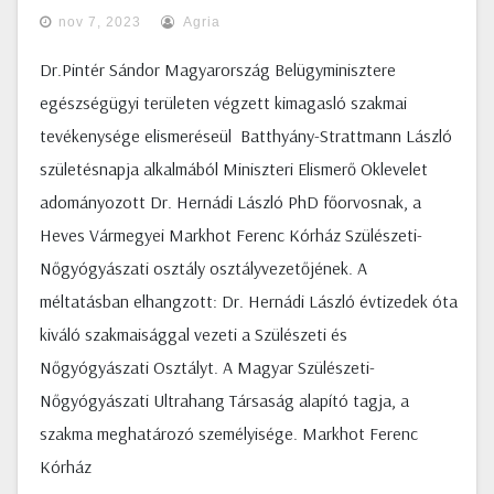
nov 7, 2023
Agria
Dr.Pintér Sándor Magyarország Belügyminisztere
egészségügyi területen végzett kimagasló szakmai
tevékenysége elismeréseül Batthyány-Strattmann László
születésnapja alkalmából Miniszteri Elismerő Oklevelet
adományozott Dr. Hernádi László PhD főorvosnak, a
Heves Vármegyei Markhot Ferenc Kórház Szülészeti-
Nőgyógyászati osztály osztályvezetőjének. A
méltatásban elhangzott: Dr. Hernádi László évtizedek óta
kiváló szakmaisággal vezeti a Szülészeti és
Nőgyógyászati Osztályt. A Magyar Szülészeti-
Nőgyógyászati Ultrahang Társaság alapító tagja, a
szakma meghatározó személyisége. Markhot Ferenc
Kórház