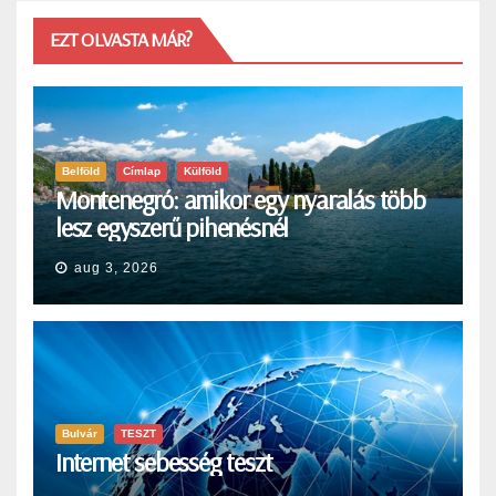
EZT OLVASTA MÁR?
Belföld
Címlap
Külföld
Montenegró: amikor egy nyaralás több
lesz egyszerű pihenésnél
aug 3, 2026
Bulvár
TESZT
Internet sebesség teszt