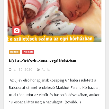
Belföld
Kiemelt
Nőtt a születések száma az egri kórházban
jan 16, 2020
Agria
Az új év első hónapjának közepéig 67 baba született a
Bababarát címmel rendelkező Markhot Ferenc Kórházban,
18-al több, mint az elmúlt év hasonló időszakában, amikor
49 kisbaba látta meg a napvilágot. (tovább…)