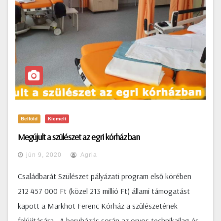
Belföld
Kiemelt
Megújult a szülészet az egri kórházban
jún 9, 2020
Agria
Családbarát Szülészet pályázati program első körében
212 457 000 Ft (közel 213 millió Ft) állami támogatást
kapott a Markhot Ferenc Kórház a szülészetének
felújítására. A beruházás során az orvos technikailag és