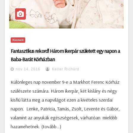
Kiemelt
Fantasztikus rekord! Három ikerpár született egy napon a
Baba-Barát Kórházban
nov 14, 2016
Keller Richárd
Különleges nap november 9-e a Markhot Ferenc Kórház
szülészete számára. Három ikerpár, két kislány és négy
kisfiú látta meg a napvilágot ezen a kivételes szerdai
napon. Lenke, Patrícia, Tamás, Zsolt, Levente és Gábor,
valamint az anyukák egészségesek, várhatóan mielőbb
hazamehetnek. (tovább…)