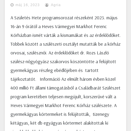
máj 16, 2023
Agria
A Születés Hete programsorozat részeként 2023. május
16-án 9 órától a Heves Vármegyei Markhot Ferenc
Kórházban ismét várták a kismamákat és az érdeklődőket.
Többek között a szülészeti osztályt mutatták be a kórház
orvosai, szülésznői. Az érdeklődőket dr. Rozs László
szülész-nőgyógyász szakorvos köszöntötte a felújított
gyermekágyas részleg ebédlőjében és tartott
tájékoztatót. Információ Az elmúlt három évben közel
400 millió Ft állami támogatásból a Családbarát Szülészet
program keretében teljesen megújult, korszerűvé vált a
Heves Vármegyei Markhot Ferenc Kórház szülészete. A
gyermekágyas kórtermeket is felújították, tizenegy
kétágyas, két db egyágyas kórtermet alakítottak ki