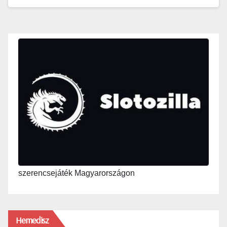
szerencsejáték Magyarországon
Hemedisz