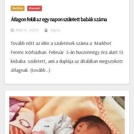
Belföld
Kiemelt
Átlagon felüli az egy napon született babák száma
febr 4, 2020
Agria
Tovább nőtt az idén a születések száma a Markhot
Ferenc Kórházban. Február 3-án huszonnégy óra alatt 13
kisbaba született, ami a duplája az általában megszokott
átlagnak. (tovább…)