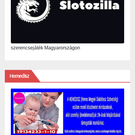
szerencsejáték Magyarországon
Hemedisz