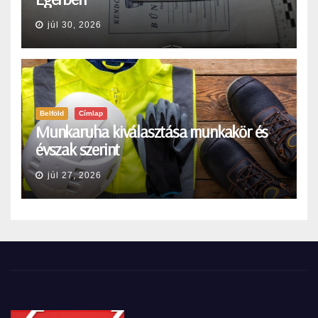
júl 30, 2026
Belföld
Címlap
Munkaruha kiválasztása munkakör és
évszak szerint
júl 27, 2026