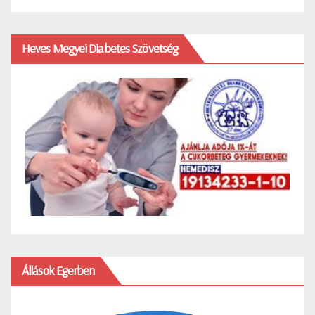
Heves Megyei Diabetes Szövetség
Állások Egerben