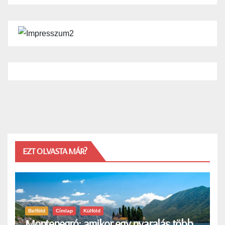
EZT OLVASTA MÁR?
Belföld
Címlap
Külföld
Montenegró: amikor egy nyaralás több