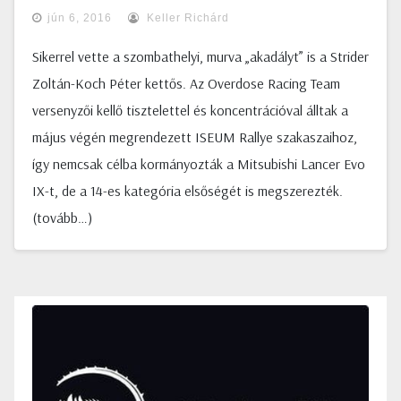
jún 6, 2016
Keller Richárd
Sikerrel vette a szombathelyi, murva „akadályt” is a Strider
Zoltán-Koch Péter kettős. Az Overdose Racing Team
versenyzői kellő tisztelettel és koncentrációval álltak a
május végén megrendezett ISEUM Rallye szakaszaihoz,
így nemcsak célba kormányozták a Mitsubishi Lancer Evo
IX-t, de a 14-es kategória elsőségét is megszerezték.
(tovább…)