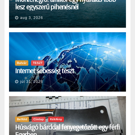
lesz egyszerű pihenésnél
aug 3, 2026
Bulvár
TESZT
Internet sebesség teszt
júl 31, 2026
Belföld
Címlap
Kékfény
Húsvágó bárddal fenyegetőzőtt egy férfi
Egerben