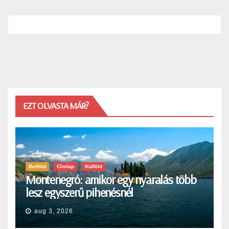
EZT OLVASTA MÁR?
Belföld
Címlap
Külföld
Montenegró: amikor egy nyaralás több
lesz egyszerű pihenésnél
aug 3, 2026