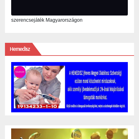
szerencsejáték Magyarországon
Hemedisz