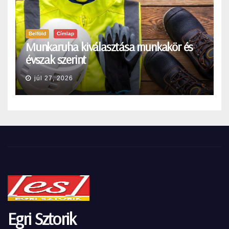
Belföld
Címlap
Munkaruha kiválasztása munkakör és
évszak szerint
júl 27, 2026
Egri Sztorik