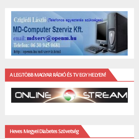
A LEGTÖBB MAGYAR RÁDIÓ ÉS TV EGY HELYEN!
Heves Megyei Diabetes Szövetség