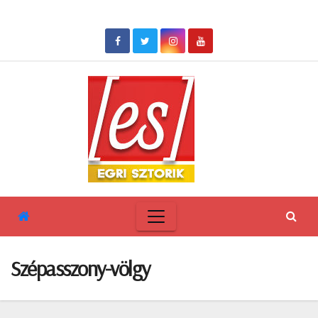
Skip
to
content
Szépasszony-völgy