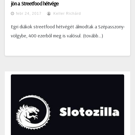
jön a Streetfood hétvége
febr 24, 2017
Keller Richárd
Egri diákok streetfood hétvégét álmodtak a Szépasszony-
völgybe, 400 ezerből meg is valósul. (tovább…)