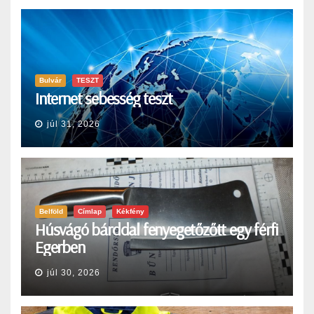
Bulvár
TESZT
Internet sebesség teszt
júl 31, 2026
Belföld
Címlap
Kékfény
Húsvágó bárddal fenyegetőzőtt egy férfi
Egerben
júl 30, 2026