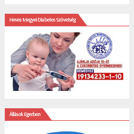
Heves Megyei Diabetes Szövetség
Állások Egerben