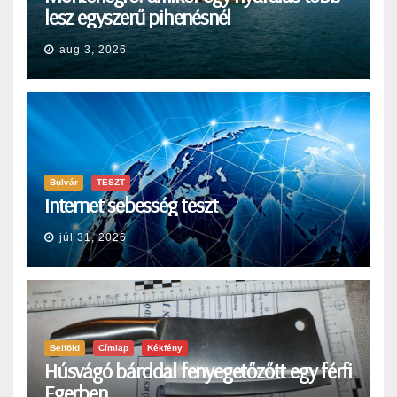
lesz egyszerű pihenésnél
aug 3, 2026
Bulvár
TESZT
Internet sebesség teszt
júl 31, 2026
Belföld
Címlap
Kékfény
Húsvágó bárddal fenyegetőzőtt egy férfi
Egerben