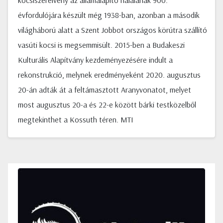
kocsiszerelvény az államalapító halálának 900.
évfordulójára készült még 1938-ban, azonban a második
világháború alatt a Szent Jobbot országos körútra szállító
vasúti kocsi is megsemmisült. 2015-ben a Budakeszi
Kulturális Alapítvány kezdeményezésére indult a
rekonstrukció, melynek eredményeként 2020. augusztus
20-án adták át a feltámasztott Aranyvonatot, melyet
most augusztus 20-a és 22-e között bárki testközelből
megtekinthet a Kossuth téren. MTI