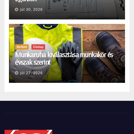
júl 30, 2026
Belföld
Címlap
Munkaruha kiválasztása munkakör és
évszak szerint
júl 27, 2026