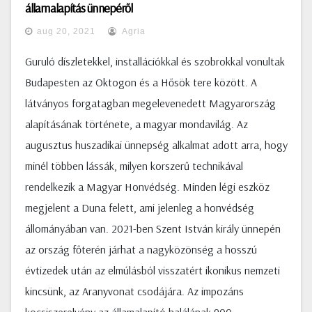
államalapítás ünnepéről
aug 20, 2021
Agria
Guruló díszletekkel, installációkkal és szobrokkal vonultak
Budapesten az Oktogon és a Hősök tere között. A
látványos forgatagban megelevenedett Magyarország
alapításának története, a magyar mondavilág. Az
augusztus huszadikai ünnepség alkalmat adott arra, hogy
minél többen lássák, milyen korszerű technikával
rendelkezik a Magyar Honvédség. Minden légi eszköz
megjelent a Duna felett, ami jelenleg a honvédség
állományában van. 2021-ben Szent István király ünnepén
az ország főterén járhat a nagyközönség a hosszú
évtizedek után az elmúlásból visszatért ikonikus nemzeti
kincsünk, az Aranyvonat csodájára. Az impozáns