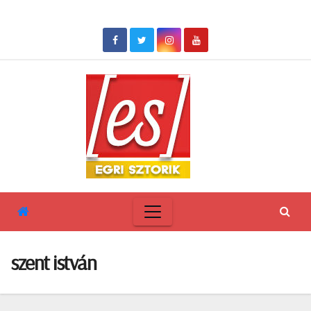
Skip
to
content
szent istván