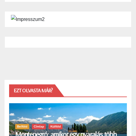
EZT OLVASTA MÁR?
Belföld
Címlap
Külföld
Montenegró: amikor egy nyaralás több