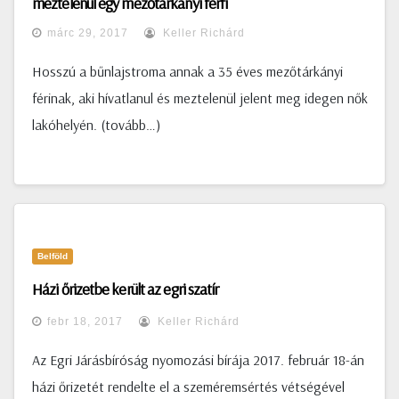
meztelenül egy mezőtárkányi férfi
márc 29, 2017
Keller Richárd
Hosszú a bűnlajstroma annak a 35 éves mezőtárkányi
férinak, aki hívatlanul és meztelenül jelent meg idegen nők
lakóhelyén. (tovább…)
Belföld
Házi őrizetbe került az egri szatír
febr 18, 2017
Keller Richárd
Az Egri Járásbíróság nyomozási bírája 2017. február 18-án
házi őrizetét rendelte el a szeméremsértés vétségével