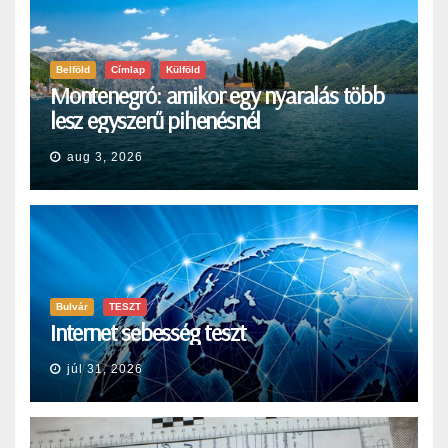
Belföld
Címlap
Külföld
Montenegró: amikor egy nyaralás több
lesz egyszerű pihenésnél
aug 3, 2026
Bulvár
TESZT
Internet sebesség teszt
júl 31, 2026