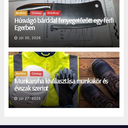
Belföld
Címlap
Kékfény
Húsvágó bárddal fenyegetőzőtt egy férfi
Egerben
júl 30, 2026
Belföld
Címlap
Munkaruha kiválasztása munkakör és
évszak szerint
júl 27, 2026