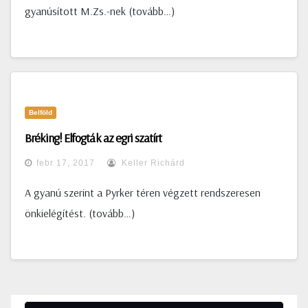
gyanúsított M.Zs.-nek (tovább…)
Belföld
Bréking! Elfogták az egri szatírt
febr 17, 2017
Keller Richárd
A gyanú szerint a Pyrker téren végzett rendszeresen
önkielégítést. (tovább…)