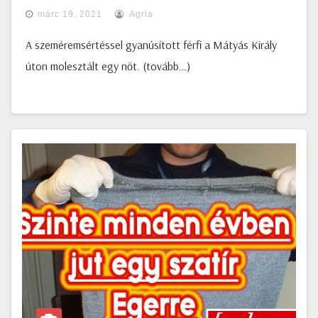
márc 19, 2021
Agria
A szeméremsértéssel gyanúsított férfi a Mátyás Király
úton molesztált egy nőt. (tovább…)