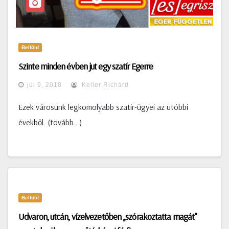
Belföld
Szinte minden évben jut egy szatír Egerre
júl 9, 2018
Keller Richárd
Ezek városunk legkomolyabb szatír-ügyei az utóbbi
évekből. (tovább…)
Belföld
Udvaron, utcán, vízelvezetőben „szórakoztatta magát”