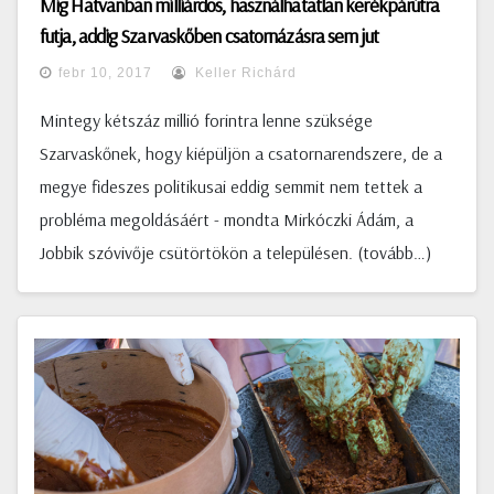
Míg Hatvanban milliárdos, használhatatlan kerékpárútra
futja, addig Szarvaskőben csatornázásra sem jut
febr 10, 2017
Keller Richárd
Mintegy kétszáz millió forintra lenne szüksége
Szarvaskőnek, hogy kiépüljön a csatornarendszere, de a
megye fideszes politikusai eddig semmit nem tettek a
probléma megoldásáért - mondta Mirkóczki Ádám, a
Jobbik szóvivője csütörtökön a településen. (tovább…)