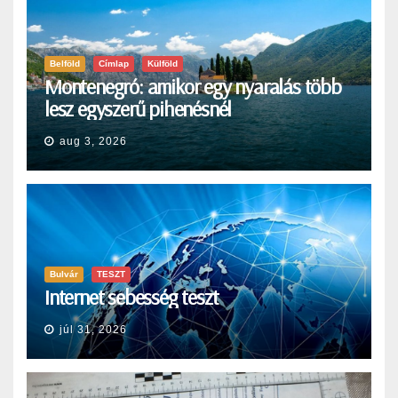
Belföld
Címlap
Külföld
Montenegró: amikor egy nyaralás több
lesz egyszerű pihenésnél
aug 3, 2026
Bulvár
TESZT
Internet sebesség teszt
júl 31, 2026