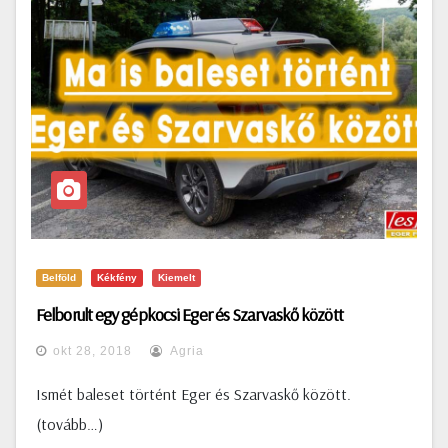
Belföld
Kékfény
Kiemelt
Felborult egy gépkocsi Eger és Szarvaskő között
okt 28, 2018
Agria
Ismét baleset történt Eger és Szarvaskő között.
(tovább…)