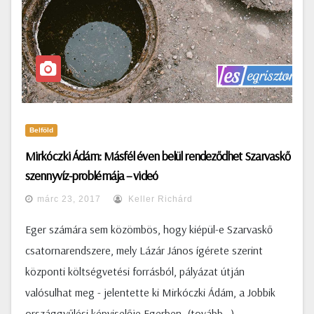
Belföld
Mirkóczki Ádám: Másfél éven belül rendeződhet Szarvaskő
szennyvíz-problémája – videó
márc 23, 2017
Keller Richárd
Eger számára sem közömbös, hogy kiépül-e Szarvaskő
csatornarendszere, mely Lázár János ígérete szerint
központi költségvetési forrásból, pályázat útján
valósulhat meg - jelentette ki Mirkóczki Ádám, a Jobbik
országgyűlési képviselője Egerben. (tovább…)