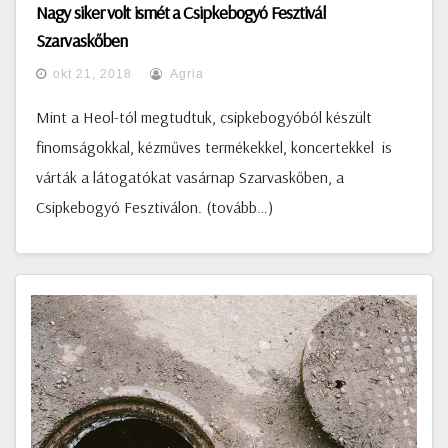
Nagy siker volt ismét a Csipkebogyó Fesztivál
Szarvaskőben
okt 21, 2018
Agria
Mint a Heol-tól megtudtuk, csipkebogyóból készült
finomságokkal, kézműves termékekkel, koncertekkel is
várták a látogatókat vasárnap Szarvaskőben, a
Csipkebogyó Fesztiválon. (tovább…)