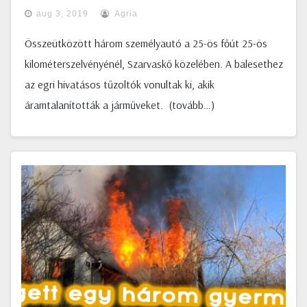
aug 3, 2019
Agria
Összeütközött három személyautó a 25-ös főút 25-ös
kilométerszelvényénél, Szarvaskő közelében. A balesethez
az egri hivatásos tűzoltók vonultak ki, akik
áramtalanították a járműveket. (tovább…)