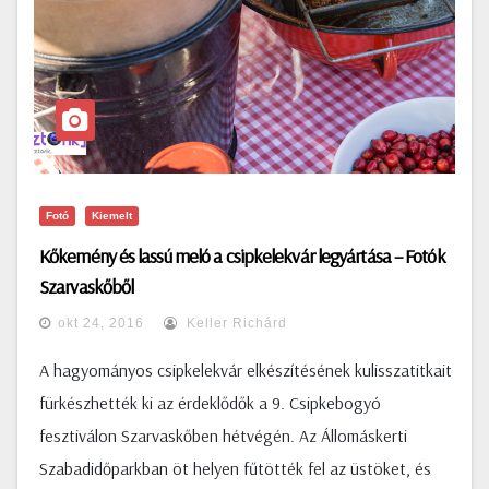
Fotó
Kiemelt
Kőkemény és lassú meló a csipkelekvár legyártása – Fotók
Szarvaskőből
okt 24, 2016
Keller Richárd
A hagyományos csipkelekvár elkészítésének kulisszatitkait
fürkészhették ki az érdeklődők a 9. Csipkebogyó
fesztiválon Szarvaskőben hétvégén. Az Állomáskerti
Szabadidőparkban öt helyen fűtötték fel az üstöket, és