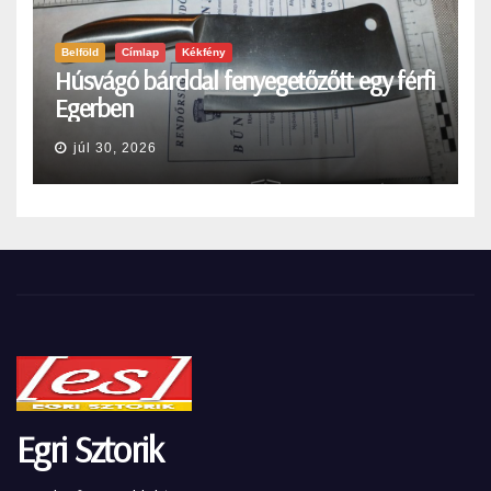
Belföld
Címlap
Kékfény
Húsvágó bárddal fenyegetőzőtt egy férfi
Egerben
júl 30, 2026
Egri Sztorik