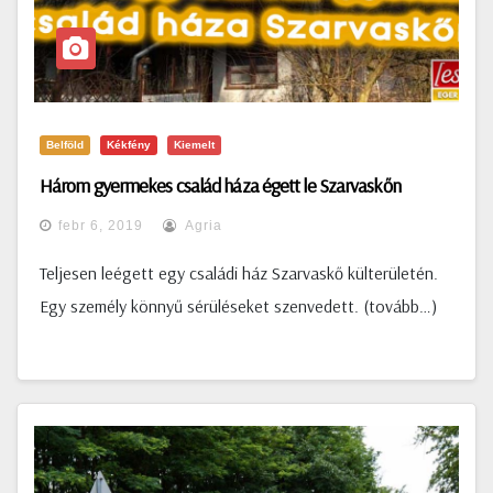
Belföld
Kékfény
Kiemelt
Három gyermekes család háza égett le Szarvaskőn
febr 6, 2019
Agria
Teljesen leégett egy családi ház Szarvaskő külterületén.
Egy személy könnyű sérüléseket szenvedett. (tovább…)