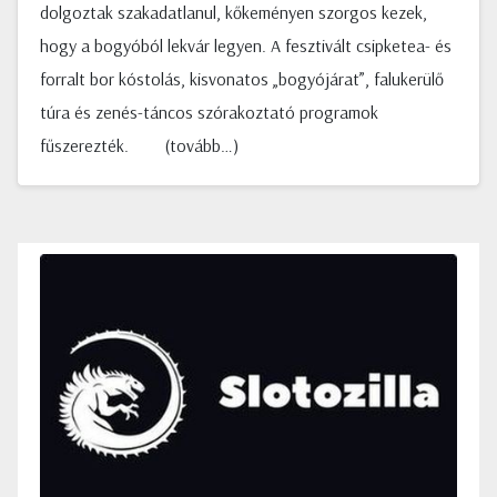
dolgoztak szakadatlanul, kőkeményen szorgos kezek,
hogy a bogyóból lekvár legyen. A fesztivált csipketea- és
forralt bor kóstolás, kisvonatos „bogyójárat”, falukerülő
túra és zenés-táncos szórakoztató programok
fűszerezték. (tovább…)