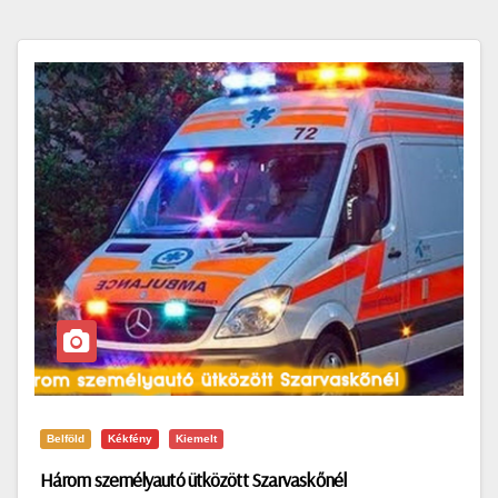
Belföld
Kékfény
Kiemelt
Három személyautó ütközött Szarvaskőnél