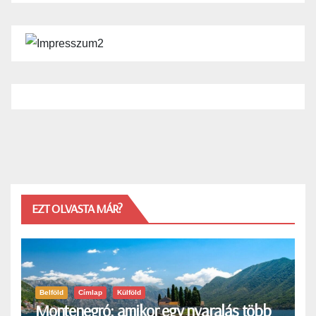
EZT OLVASTA MÁR?
Belföld
Címlap
Külföld
Montenegró: amikor egy nyaralás több