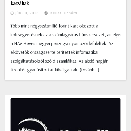
kaszáltak
jún 30, 2016
Keller Richárd
Több mint négyszázmillió forint kárt okozott a
költségvetésnek az a számlagyáras bűnszervezet, amelyet
a NAV Heves megyei pénzügyi nyomozói lefüleltek. Az
elkövetők országszerte terítették informatikai
szolgáltatásokról szóló számláikat. Az akció napján
tizenkét gyanúsítottat kihallgattak. (tovább…)