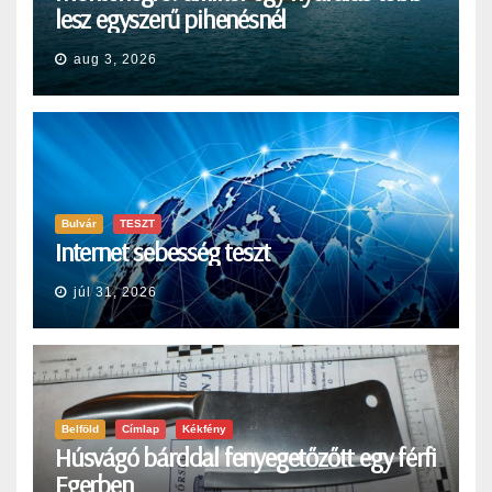
lesz egyszerű pihenésnél
aug 3, 2026
Bulvár
TESZT
Internet sebesség teszt
júl 31, 2026
Belföld
Címlap
Kékfény
Húsvágó bárddal fenyegetőzőtt egy férfi
Egerben