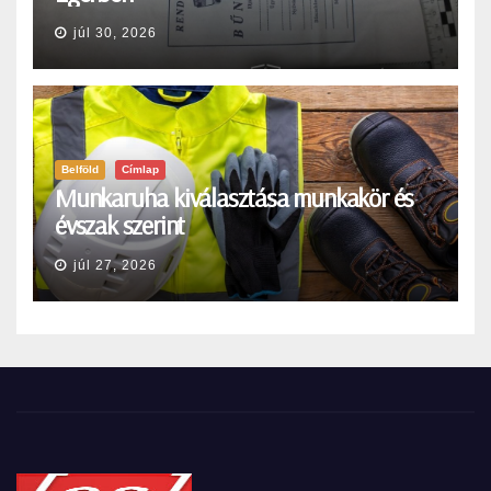
júl 30, 2026
Belföld
Címlap
Munkaruha kiválasztása munkakör és
évszak szerint
júl 27, 2026