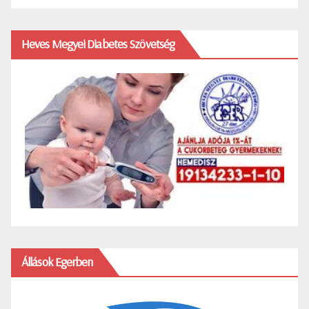
Heves Megyei Diabetes Szövetség
Állások Egerben