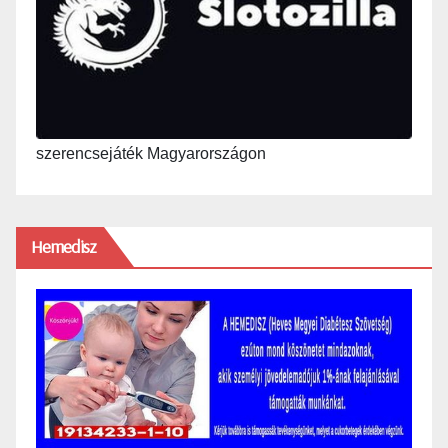
szerencsejáték Magyarországon
Hemedisz