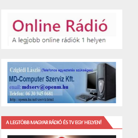
A LEGTÖBB MAGYAR RÁDIÓ ÉS TV EGY HELYEN!