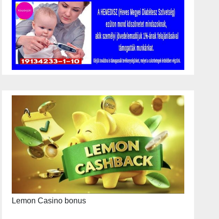
Lemon Casino bonus