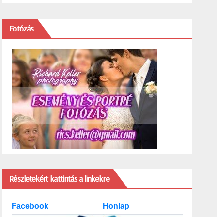
Fotózás
Részletekért kattintás a linkekre
Facebook
Honlap