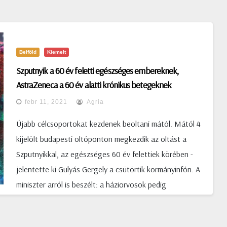
Belföld
Kiemelt
Szputnyik a 60 év feletti egészséges embereknek,
AstraZeneca a 60 év alatti krónikus betegeknek
febr 11, 2021
Agria
Újabb célcsoportokat kezdenek beoltani mától. Mától 4
kijelölt budapesti oltóponton megkezdik az oltást a
Szputnyikkal, az egészséges 60 év felettiek körében -
jelentette ki Gulyás Gergely a csütörtik kormányinfón. A
miniszter arról is beszélt: a háziorvosok pedig
AstraZenecával kezdik oltani péntektől a háziorvosi
rendelőkben a 18 és 59 év közötti krónikus betegeket. A