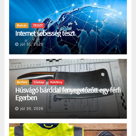
Bulvár
TESZT
Internet sebesség teszt
júl 31, 2026
Belföld
Címlap
Kékfény
Húsvágó bárddal fenyegetőzőtt egy férfi
Egerben
júl 30, 2026