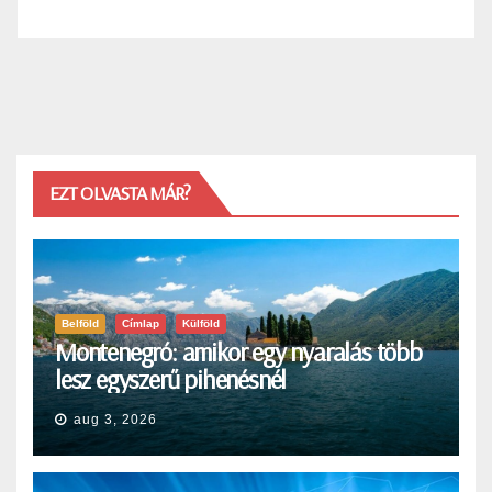
EZT OLVASTA MÁR?
Belföld
Címlap
Külföld
Montenegró: amikor egy nyaralás több
lesz egyszerű pihenésnél
aug 3, 2026