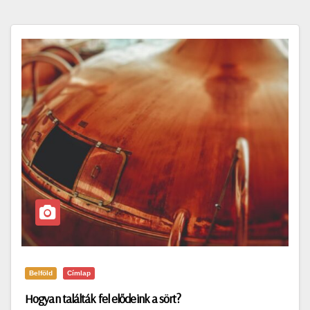
Belföld
Címlap
​​Hogyan találták fel elődeink a sört?