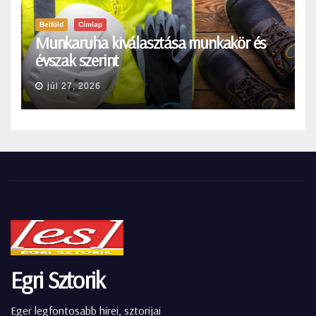
Belföld
Címlap
Munkaruha kiválasztása munkakör és
évszak szerint
júl 27, 2026
Egri Sztorik
Eger legfontosabb hírei, sztorijai