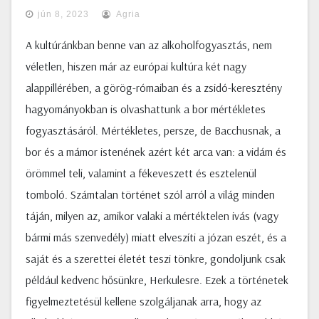
jún 8, 2023
Agria
A kultúránkban benne van az alkoholfogyasztás, nem
véletlen, hiszen már az európai kultúra két nagy
alappillérében, a görög-rómaiban és a zsidó-keresztény
hagyományokban is olvashattunk a bor mértékletes
fogyasztásáról. Mértékletes, persze, de Bacchusnak, a
bor és a mámor istenének azért két arca van: a vidám és
örömmel teli, valamint a fékeveszett és esztelenül
tomboló. Számtalan történet szól arról a világ minden
táján, milyen az, amikor valaki a mértéktelen ivás (vagy
bármi más szenvedély) miatt elveszíti a józan eszét, és a
saját és a szerettei életét teszi tönkre, gondoljunk csak
például kedvenc hősünkre, Herkulesre. Ezek a történetek
figyelmeztetésül kellene szolgáljanak arra, hogy az