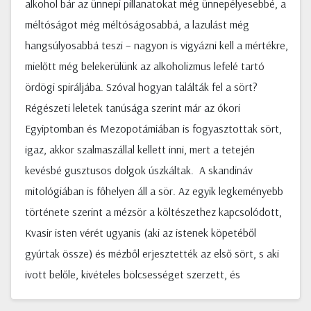
alkohol bár az ünnepi pillanatokat még ünnepélyesebbé, a
méltóságot még méltóságosabbá, a lazulást még
hangsúlyosabbá teszi – nagyon is vigyázni kell a mértékre,
mielőtt még belekerülünk az alkoholizmus lefelé tartó
ördögi spiráljába. Szóval hogyan találták fel a sört?
Régészeti leletek tanúsága szerint már az ókori
Egyiptomban és Mezopotámiában is fogyasztottak sört,
igaz, akkor szalmaszállal kellett inni, mert a tetején
kevésbé gusztusos dolgok úszkáltak. A skandináv
mitológiában is főhelyen áll a sör. Az egyik legkeményebb
története szerint a mézsör a költészethez kapcsolódott,
Kvasir isten vérét ugyanis (aki az istenek köpetéből
gyúrtak össze) és mézből erjesztették az első sört, s aki
ivott belőle, kivételes bölcsességet szerzett, és