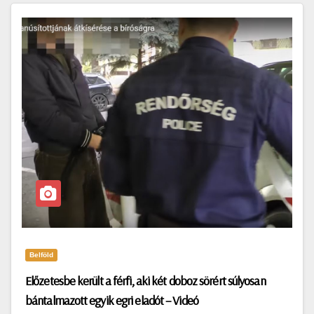
Belföld
Előzetesbe került a férfi, aki két doboz sörért súlyosan
bántalmazott egyik egri eladót – Videó