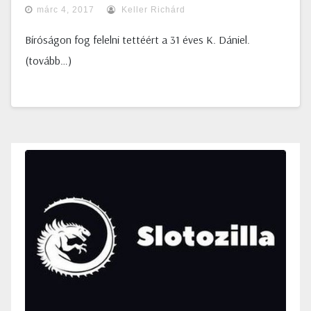
márc 4, 2017
Keller Richárd
Bíróságon fog felelni tettéért a 31 éves K. Dániel.
(tovább…)