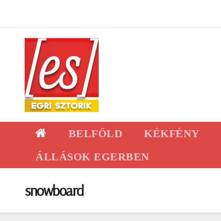
Skip
to
content
BELFÖLD
KÉKFÉNY
ÁLLÁSOK EGERBEN
snowboard