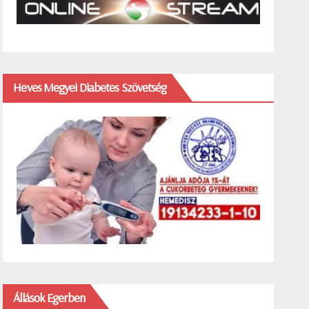
Heves Megyei Diabetes Szövetség
Állások Egerben