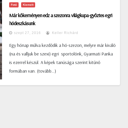
Fotó
Kiemelt
Már kőkeményen edz a szezonra világkupa-győztes egri
hódeszkásunk
szept 27, 2016
Keller Richárd
Egy hónap múlva kezdődik a hó-szezon, melyre már kiváló
(na és valljuk be szexi) egri sportolónk, Gyarmati Panka
is ezerrel készül. A képek tanúsága szerint kitűnő
formában van. (tovább…)