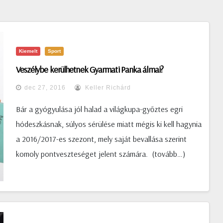
Kiemelt
Sport
Veszélybe kerülhetnek Gyarmati Panka álmai?
dec 27, 2016
Keller Richárd
Bár a gyógyulása jól halad a világkupa-győztes egri
hódeszkásnak, súlyos sérülése miatt mégis ki kell hagynia
a 2016/2017-es szezont, mely saját bevallása szerint
komoly pontveszteséget jelent számára. (tovább…)