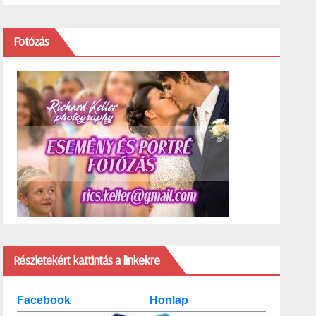
Fotózás
Részletekért kattintás a linkekre
Facebook
Honlap