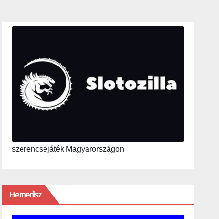
szerencsejáték Magyarországon
Hemedisz