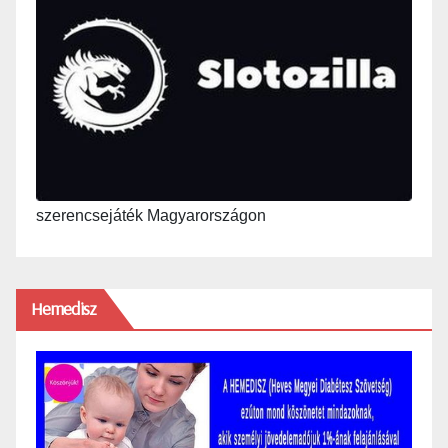
szerencsejáték Magyarországon
Hemedisz