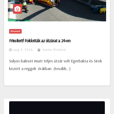
Kiemelt
Frissített! Foldották az útzárat a 24-en
aug 3, 2016
Keller Richárd
Súlyos baleset miatt teljes útzár volt Egerbakta és Sirok
között a reggeli órákban. (tovább…)