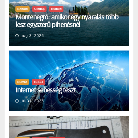
Belföld
Címlap
Külföld
Montenegró: amikor egy nyaralás több
lesz egyszerű pihenésnél
aug 3, 2026
Bulvár
TESZT
Internet sebesség teszt
júl 31, 2026