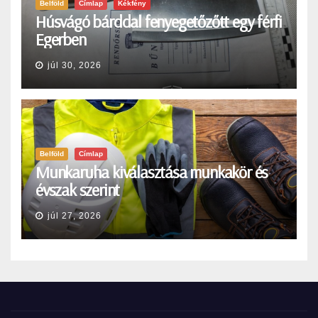
Belföld
Címlap
Kékfény
Húsvágó bárddal fenyegetőzőtt egy férfi
Egerben
júl 30, 2026
Belföld
Címlap
Munkaruha kiválasztása munkakör és
évszak szerint
júl 27, 2026