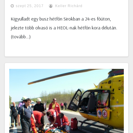
szept 25, 2017
Keller Richárd
Kigyulladt egy busz hétfőn Sirokban a 24-es főúton,
jelezte több olvasó is a HEOL-nak hétfőn kora délután.
(tovább…)