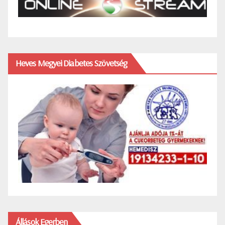
Heves Megyei Diabetes Szövetség
Állások Egerben