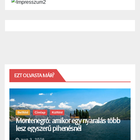
EZT OLVASTA MÁR?
Belföld
Címlap
Külföld
Montenegró: amikor egy nyaralás több
lesz egyszerű pihenésnél
aug 3, 2026