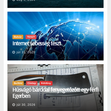
Bulvár
TESZT
Internet sebesség teszt
júl 31, 2026
Belföld
Címlap
Kékfény
Húsvágó bárddal fenyegetőzőtt egy férfi
Egerben
júl 30, 2026