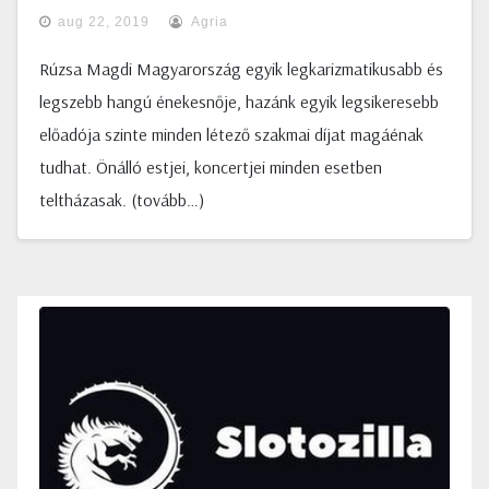
aug 22, 2019
Agria
Rúzsa Magdi Magyarország egyik legkarizmatikusabb és
legszebb hangú énekesnője, hazánk egyik legsikeresebb
előadója szinte minden létező szakmai díjat magáénak
tudhat. Önálló estjei, koncertjei minden esetben
teltházasak. (tovább…)