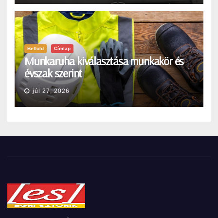
Belföld
Címlap
Munkaruha kiválasztása munkakör és
évszak szerint
júl 27, 2026