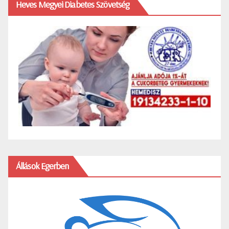
Heves Megyei Diabetes Szövetség
Állások Egerben