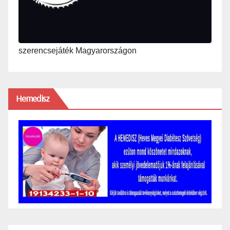
szerencsejáték Magyarországon
Hemedisz