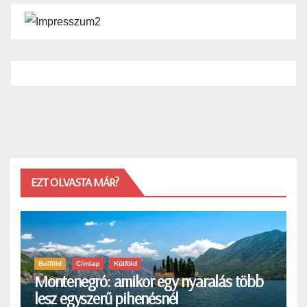
EZT OLVASTA MÁR?
Belföld
Címlap
Külföld
Montenegró: amikor egy nyaralás több
lesz egyszerű pihenésnél