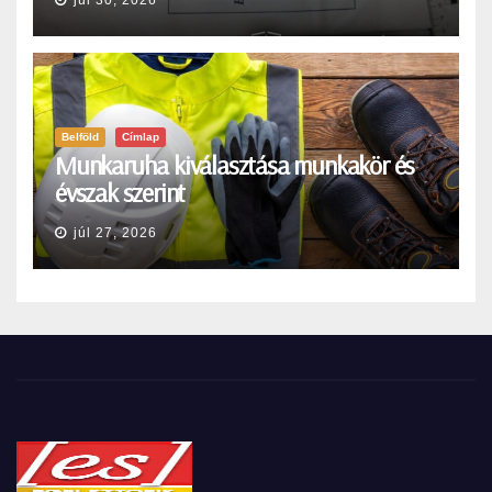
Belföld
Címlap
Munkaruha kiválasztása munkakör és
évszak szerint
júl 27, 2026