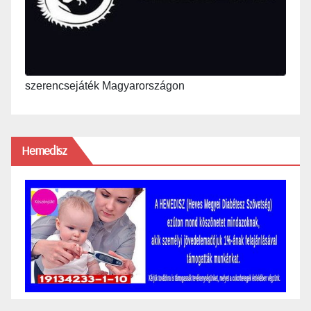
szerencsejáték Magyarországon
Hemedisz