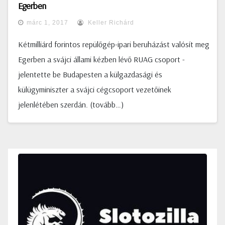
Egerben
márc 1, 2017
Keller Richárd
Kétmilliárd forintos repülőgép-ipari beruházást valósít meg
Egerben a svájci állami kézben lévő RUAG csoport -
jelentette be Budapesten a külgazdasági és
külügyminiszter a svájci cégcsoport vezetőinek
jelenlétében szerdán. (tovább…)