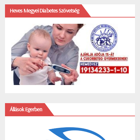
Heves Megyei Diabetes Szövetség
Állások Egerben