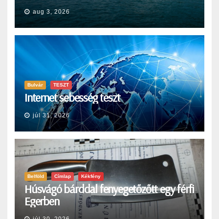
aug 3, 2026
Bulvár
TESZT
Internet sebesség teszt
júl 31, 2026
Belföld
Címlap
Kékfény
Húsvágó bárddal fenyegetőzőtt egy férfi
Egerben
júl 30, 2026