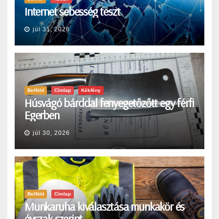
Internet sebesség teszt
júl 31, 2026
Belföld
Címlap
Kékfény
Húsvágó bárddal fenyegetőzőtt egy férfi
Egerben
júl 30, 2026
Belföld
Címlap
Munkaruha kiválasztása munkakör és
évszak szerint