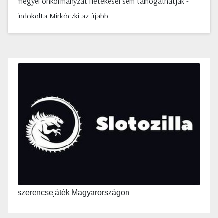
megyei önkormányzat illetékesei sem támogathatják -
indokolta Mirkóczki az újabb
szerencsejáték Magyarországon