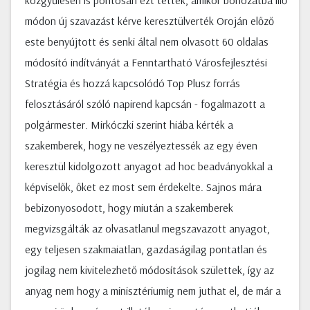
közgyűlésen is pontosan ezt tették, amikor bohózatba illő
módon új szavazást kérve keresztülverték Oroján előző
este benyújtott és senki által nem olvasott 60 oldalas
módosító indítványát a Fenntartható Városfejlesztési
Stratégia és hozzá kapcsolódó Top Plusz forrás
felosztásáról szóló napirend kapcsán - fogalmazott a
polgármester. Mirkóczki szerint hiába kérték a
szakemberek, hogy ne veszélyeztessék az egy éven
keresztül kidolgozott anyagot ad hoc beadványokkal a
képviselők, őket ez most sem érdekelte. Sajnos mára
bebizonyosodott, hogy miután a szakemberek
megvizsgálták az olvasatlanul megszavazott anyagot,
egy teljesen szakmaiatlan, gazdaságilag pontatlan és
jogilag nem kivitelezhető módosítások születtek, így az
anyag nem hogy a minisztériumig nem juthat el, de már a