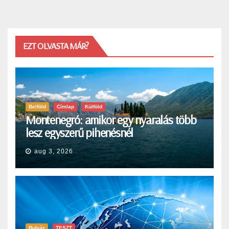
EZT OLVASTA MÁR?
Belföld
Címlap
Külföld
Montenegró: amikor egy nyaralás több
lesz egyszerű pihenésnél
aug 3, 2026
Bulvár
TESZT