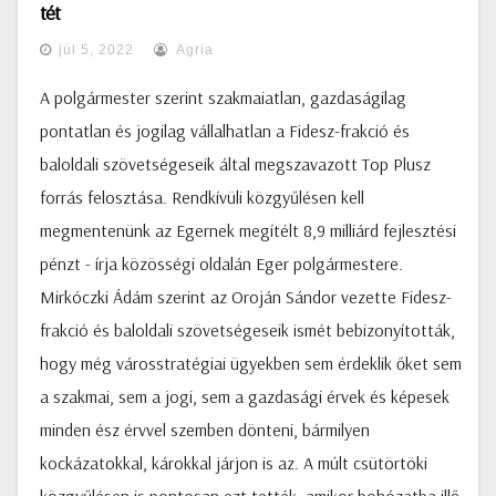
tét
júl 5, 2022
Agria
A polgármester szerint szakmaiatlan, gazdaságilag
pontatlan és jogilag vállalhatlan a Fidesz-frakció és
baloldali szövetségeseik által megszavazott Top Plusz
forrás felosztása. Rendkívüli közgyűlésen kell
megmentenünk az Egernek megítélt 8,9 milliárd fejlesztési
pénzt - írja közösségi oldalán Eger polgármestere.
Mirkóczki Ádám szerint az Oroján Sándor vezette Fidesz-
frakció és baloldali szövetségeseik ismét bebizonyították,
hogy még városstratégiai ügyekben sem érdeklik őket sem
a szakmai, sem a jogi, sem a gazdasági érvek és képesek
minden ész érvvel szemben dönteni, bármilyen
kockázatokkal, károkkal járjon is az. A múlt csütörtöki