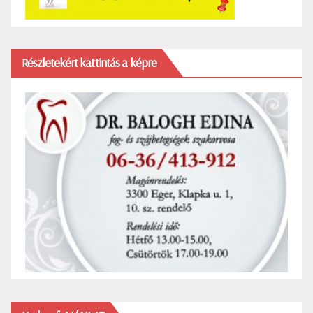
Részletekért kattintás a képre