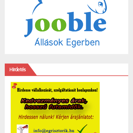
Hirdetés