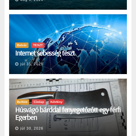
Bulvár
TESZT
Internet sebesség teszt
júl 31, 2026
Belföld
Címlap
Kékfény
Húsvágó bárddal fenyegetőzőtt egy férfi
Egerben
júl 30, 2026