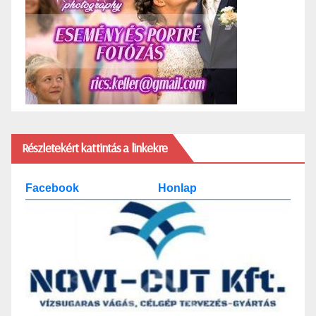
Részletekért kattintás a linkekre
Facebook
Honlap