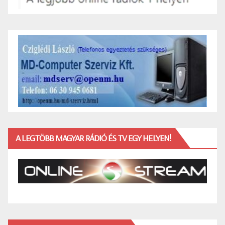
A LEGTÖBB MAGYAR RÁDIÓ ÉS TV EGY HELYEN!