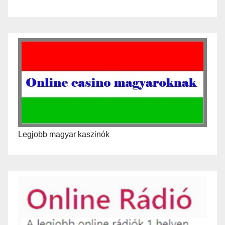
Legjobb magyar kaszinók