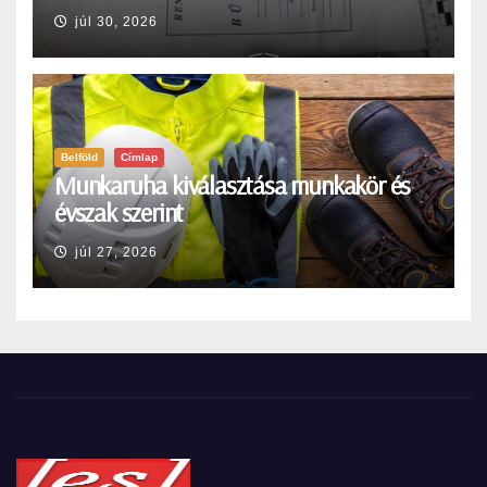
júl 30, 2026
Belföld
Címlap
Munkaruha kiválasztása munkakör és
évszak szerint
júl 27, 2026