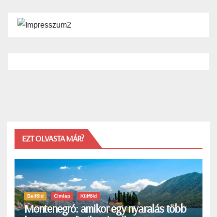
EZT OLVASTA MÁR?
Belföld
Címlap
Külföld
Montenegró: amikor egy nyaralás több