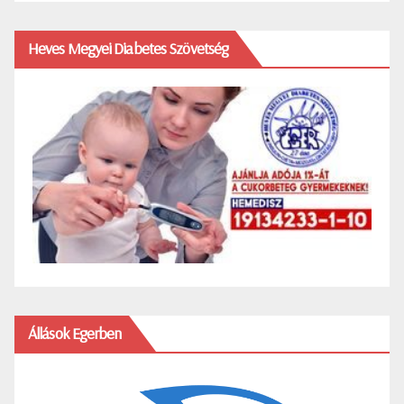
Heves Megyei Diabetes Szövetség
Állások Egerben