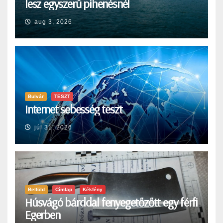
lesz egyszerű pihenésnél
aug 3, 2026
Bulvár
TESZT
Internet sebesség teszt
júl 31, 2026
Belföld
Címlap
Kékfény
Húsvágó bárddal fenyegetőzőtt egy férfi
Egerben