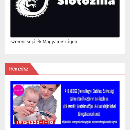
szerencsejáték Magyarországon
Hemedisz