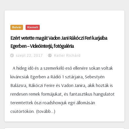
Bulvár
Kiemelt
Ezért vetette magát Vadon Jani Rákóczi Feri karjaiba
Egerben – Videóinterjú, fotógaléria
szept 22, 2017
Keller Richárd
A hideg idő és a szemerkélő eső ellenére sokan voltak
kiváncsiak Egerben a Rádió 1 sztárjaira, Sebestyén
Balázsra, Rákóczi Ferire és Vadon Janira, akik hozták is
rendesen remek formájukat, és fantasztikus hangulatot
teremtettek őszi roadshowjuk egri állomásán
csütörtökön. (tovább…)