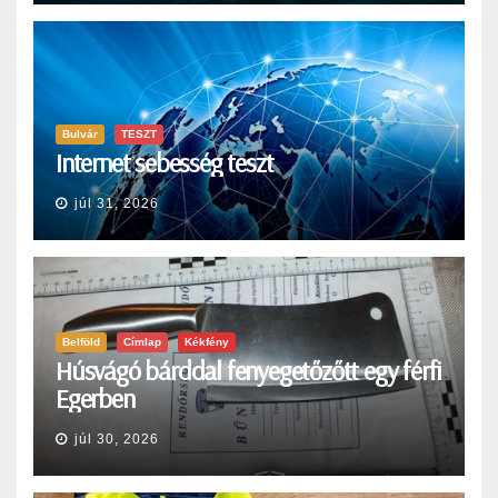
Bulvár
TESZT
Internet sebesség teszt
júl 31, 2026
Belföld
Címlap
Kékfény
Húsvágó bárddal fenyegetőzőtt egy férfi
Egerben
júl 30, 2026