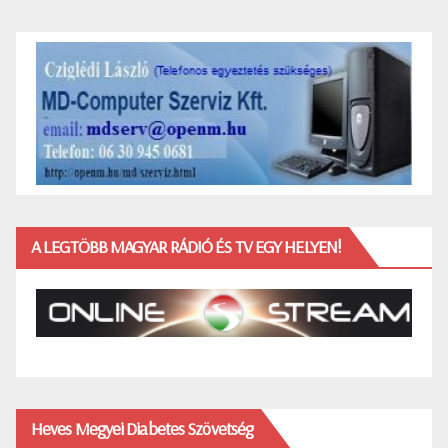
A LEGTÖBB MAGYAR RÁDIÓ ÉS TV EGY HELYEN!
Heves Megyei Diabetes Szövetség