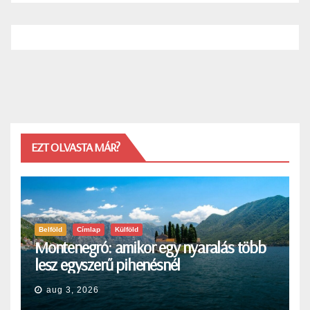
EZT OLVASTA MÁR?
Belföld
Címlap
Külföld
Montenegró: amikor egy nyaralás több
lesz egyszerű pihenésnél
aug 3, 2026