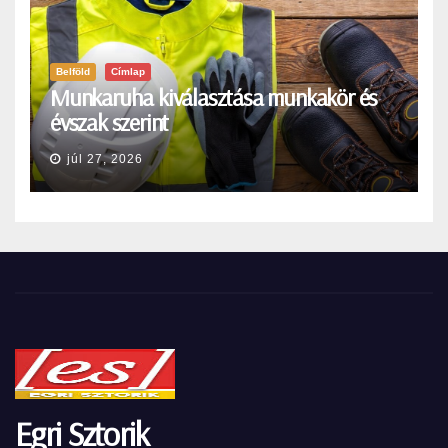
Belföld
Címlap
Munkaruha kiválasztása munkakör és
évszak szerint
júl 27, 2026
Egri Sztorik