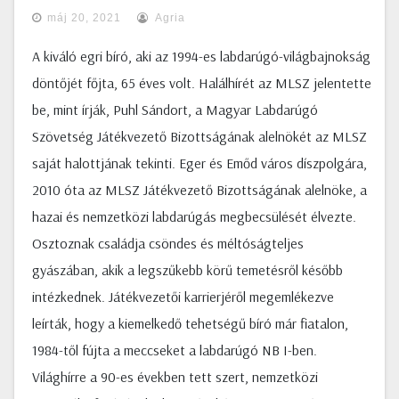
máj 20, 2021
Agria
A kiváló egri bíró, aki az 1994-es labdarúgó-világbajnokság
döntőjét főjta, 65 éves volt. Halálhírét az MLSZ jelentette
be, mint írják, Puhl Sándort, a Magyar Labdarúgó
Szövetség Játékvezető Bizottságának alelnökét az MLSZ
saját halottjának tekinti. Eger és Emőd város díszpolgára,
2010 óta az MLSZ Játékvezető Bizottságának alelnöke, a
hazai és nemzetközi labdarúgás megbecsülését élvezte.
Osztoznak családja csöndes és méltóságteljes
gyászában, akik a legszűkebb körű temetésről később
intézkednek. Játékvezetői karrierjéről megemlékezve
leírták, hogy a kiemelkedő tehetségű bíró már fiatalon,
1984-től fújta a meccseket a labdarúgó NB I-ben.
Világhírre a 90-es években tett szert, nemzetközi