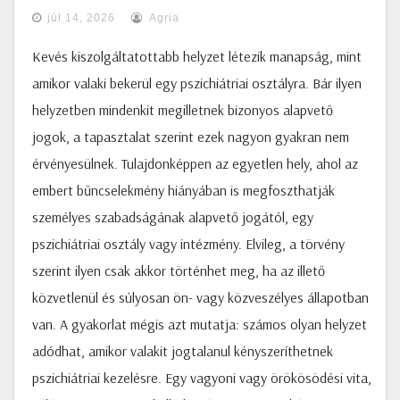
júl 14, 2026
Agria
Kevés kiszolgáltatottabb helyzet létezik manapság, mint
amikor valaki bekerül egy pszichiátriai osztályra. Bár ilyen
helyzetben mindenkit megilletnek bizonyos alapvető
jogok, a tapasztalat szerint ezek nagyon gyakran nem
érvényesülnek. Tulajdonképpen az egyetlen hely, ahol az
embert bűncselekmény hiányában is megfoszthatják
személyes szabadságának alapvető jogától, egy
pszichiátriai osztály vagy intézmény. Elvileg, a törvény
szerint ilyen csak akkor történhet meg, ha az illető
közvetlenül és súlyosan ön- vagy közveszélyes állapotban
van. A gyakorlat mégis azt mutatja: számos olyan helyzet
adódhat, amikor valakit jogtalanul kényszeríthetnek
pszichiátriai kezelésre. Egy vagyoni vagy örökösödési vita,