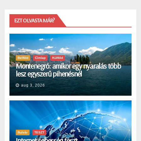
EZT OLVASTA MÁR?
Belföld
Címlap
Külföld
Montenegró: amikor egy nyaralás több
lesz egyszerű pihenésnél
aug 3, 2026
Bulvár
TESZT
Internet sebesség teszt