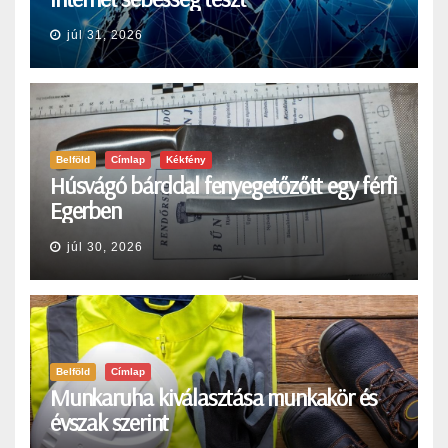
júl 31, 2026
Belföld
Címlap
Kékfény
Húsvágó bárddal fenyegetőzőtt egy férfi
Egerben
júl 30, 2026
Belföld
Címlap
Munkaruha kiválasztása munkakör és
évszak szerint