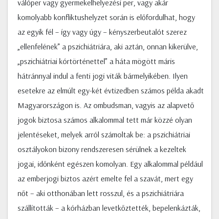
válóper vagy gyermekelhelyezési per, vagy akár
komolyabb konfliktushelyzet során is előfordulhat, hogy
az egyik fél – így vagy úgy – kényszerbeutalót szerez
„ellenfelének” a pszichiátriára, aki aztán, onnan kikerülve,
„pszichiátriai kórtörténettel” a háta mögött máris
hátránnyal indul a fenti jogi viták bármelyikében. Ilyen
esetekre az elmúlt egy-két évtizedben számos példa akadt
Magyarországon is. Az ombudsman, vagyis az alapvető
jogok biztosa számos alkalommal tett már közzé olyan
jelentéseket, melyek arról számoltak be: a pszichiátriai
osztályokon bizony rendszeresen sérülnek a kezeltek
jogai, időnként egészen komolyan. Egy alkalommal például
az emberjogi biztos azért emelte fel a szavát, mert egy
nőt – aki otthonában lett rosszul, és a pszichiátriára
szállították – a kórházban levetkőztették, bepelenkázták,