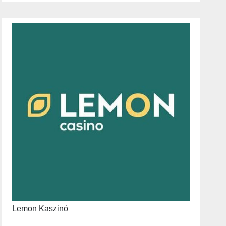
Lemon Kaszinó