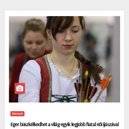
Kiemelt
Eger büszkélkedhet a világ egyik legjobb fiatal női íjászával