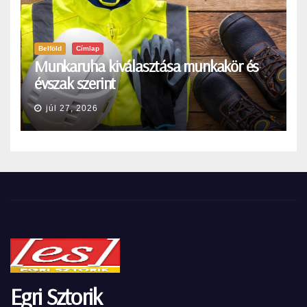
Belföld
Címlap
Munkaruha kiválasztása munkakör és
évszak szerint
júl 27, 2026
Egri Sztorik