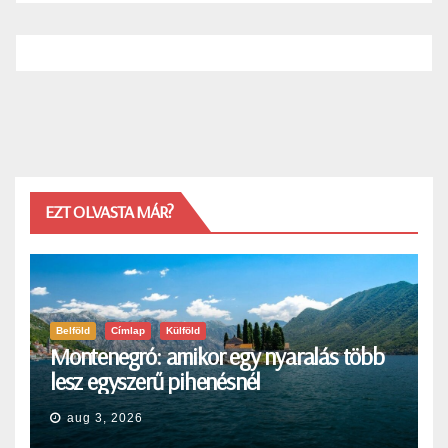
EZT OLVASTA MÁR?
Belföld
Címlap
Külföld
Montenegró: amikor egy nyaralás több
lesz egyszerű pihenésnél
aug 3, 2026