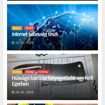
Bulvár
TESZT
Internet sebesség teszt
júl 31, 2026
Belföld
Címlap
Kékfény
Húsvágó bárddal fenyegetőzőtt egy férfi
Egerben
júl 30, 2026