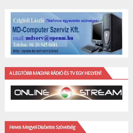
A LEGTÖBB MAGYAR RÁDIÓ ÉS TV EGY HELYEN!
Heves Megyei Diabetes Szövetség