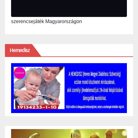
szerencsejáték Magyarországon
Hemedisz